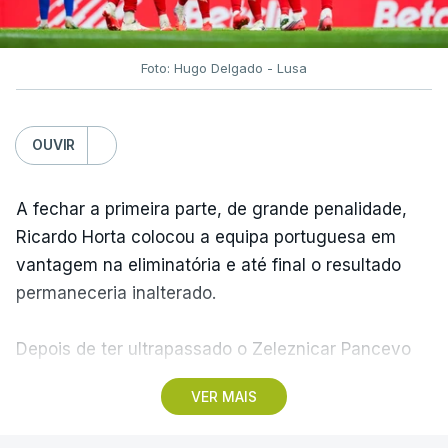
Foto: Hugo Delgado - Lusa
OUVIR
A fechar a primeira parte, de grande penalidade,
Ricardo Horta colocou a equipa portuguesa em
vantagem na eliminatória e até final o resultado
permaneceria inalterado.
Depois de ter ultrapassado o Zeleznicar Pancevo
na segunda pré-eliminatória de acesso à fase de
VER MAIS
liga da Liga Conferência, caso elimine Dínamo de
Minsk, com a segunda mão agendada para 13 de