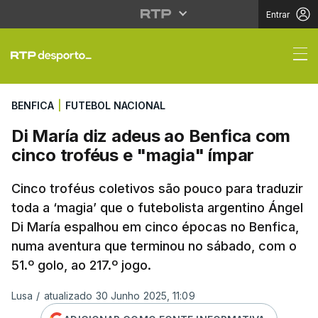
Entrar
Di María diz adeus ao 
BENFICA
|
FUTEBOL NACIONAL
Di María diz adeus ao Benfica com
cinco troféus e "magia" ímpar
Cinco troféus coletivos são pouco para traduzir
toda a ‘magia’ que o futebolista argentino Ángel
Di María espalhou em cinco épocas no Benfica,
numa aventura que terminou no sábado, com o
51.º golo, ao 217.º jogo.
Lusa
/
atualizado 30 Junho 2025, 11:09