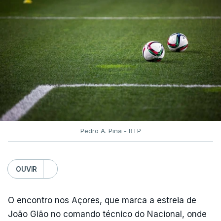
O contrarrelógio individual realiza-se a meio da 87ª
Volta a Portugal, numa interrupção do hábito de
terminar a corrida com o 'crono', que vigorava
ininterruptamente desde 2016.
ARTIGOS RELACIONADOS
Volta a Portugal. Nova
Pedro A. Pina - RTP
Camisola Amarela dilata
vantagem de equipa bi-
campeã
OUVIR
atualizado 10 Agosto 2026, 06:56
O encontro nos Açores, que marca a estreia de
João Gião no comando técnico do Nacional, onde
TÓPICOS