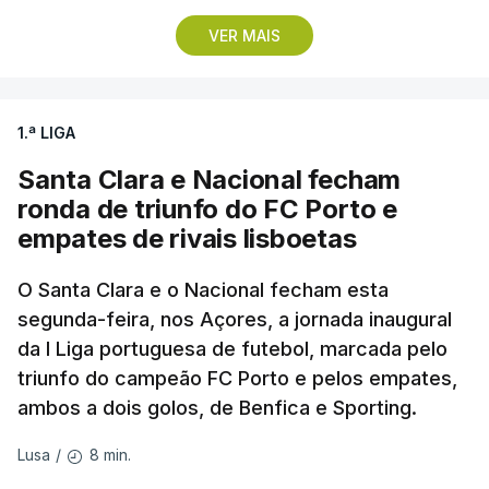
VER MAIS
Vencedor das edições de 2024 e de 2025 e mais
vocacionado para o 'crono' do que Guérin, o russo
Artem Nych (Anicolor-Campicarn) parte às 17:05
1.ª LIGA
para tentar encurtar a diferença para o colega de
equipa, embora seja improvável anular 01.26
Santa Clara e Nacional fecham
minutos numa distância tão curta.
ronda de triunfo do FC Porto e
empates de rivais lisboetas
O brasileiro Felipe Marques (Localiza Meoo-Swift
Pro Cycling) é o 113.º classificado da Volta e o
O Santa Clara e o Nacional fecham esta
segunda-feira, nos Açores, a jornada inaugural
primeiro a realizar o contrarrelógio, saindo para a
da I Liga portuguesa de futebol, marcada pelo
estrada às 15:05.
triunfo do campeão FC Porto e pelos empates,
ambos a dois golos, de Benfica e Sporting.
Os corredores partem separados por um minuto,
antes de os 10 primeiros classificados iniciarem o
8 min.
Lusa
/
'crono' separados por dois minutos.