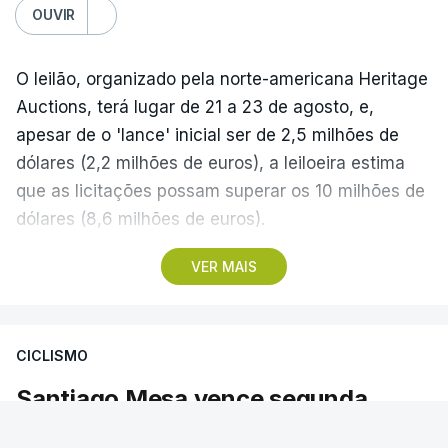
OUVIR
O leilão, organizado pela norte-americana Heritage
Auctions, terá lugar de 21 a 23 de agosto, e,
apesar de o 'lance' inicial ser de 2,5 milhões de
dólares (2,2 milhões de euros), a leiloeira estima
que as licitações possam superar os 10 milhões de
dólares (8,6 milhões de euros).
VER MAIS
A camisola utilizada pelo astro argentino durante
este jogo dos quartos de final do Mundial1986,
ganho por 2-1 pela sua seleção a 22 de junho de
CICLISMO
1986, na Cidade do México, foi vendida por um
valor recorde de 9,3 milhões de dólares (oito
Santiago Mesa vence segunda
milhões de euros) em 2022.
etapa e Rui Oliveira segura camisola