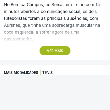
No Benfica Campus, no Seixal, em treino com 15
minutos abertos à comunicação social, os dois
futebolistas foram as principais ausências, com
Aursnes, que tinha uma sobrecarga muscular na
coxa esquerda, a sofrer agora de uma
gastroenterite.
VER MAIS
Já Ivanovic está a contas com uma contusão no
pé direito, com os dois jogadores, à partida, a
falharem o encontro com o Hearts, marcado para
MAIS MODALIDADES
|
TÉNIS
quinta-feira, a partir das 20:00, no Estádio da Luz,
além dos lesionados Joshua Wynder e Jaden
Alcaraz falha torneio de Cincinnati
Umeh.
O espanhol Carlos Alcaraz desistiu de participar
Por opção técnica, também os extremos Tiago
no torneio de Cincinnati, que decorre entre
Gouveia e Bruma falharam o treino dos
quinta-feira e 23 de agosto, devido a uma lesão