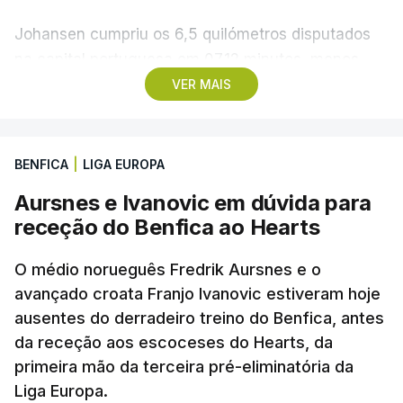
Johansen cumpriu os 6,5 quilómetros disputados
na capital portuguesa em 07.12 minutos, menos
quatro segundos do que o companheiro de equipa
VER MAIS
Rui Oliveira, campeão olímpico de Madison em
Paris2024, ao lado de Iúri Leitão, em ciclismo de
pista.
BENFICA
|
LIGA EUROPA
Aursnes e Ivanovic em dúvida para
O vice-campeão português de contrarrelógio,
receção do Benfica ao Hearts
Rafael Reis, que procurava o oitavo triunfo em
prólogos da prova, o sexto seguido, foi o terceiro
O médio norueguês Fredrik Aursnes e o
mais rápido, a sete segundos, enquanto o italiano
avançado croata Franjo Ivanovic estiveram hoje
Luca Giaimi (UAE Emirates) e o russo Artem Nych
ausentes do derradeiro treino do Benfica, antes
(Anicolor-Campicarn), vencedor das últimas duas
da receção aos escoceses do Hearts, da
edições da Volta, terminaram na quarta e quinta
primeira mão da terceira pré-eliminatória da
posições, respetivamente, a nove e 14 segundos.
Liga Europa.