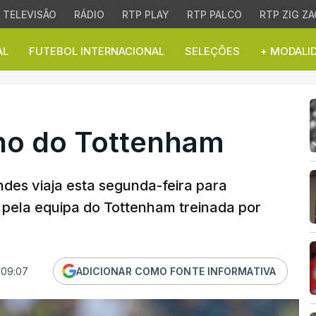
TELEVISÃO
RÁDIO
RTP PLAY
RTP PALCO
RTP ZIG ZA
AL
FUTEBOL INTERNACIONAL
SELEÇÕES
+ MODALI
 do Tottenham
ho do Tottenham
des viaja esta segunda-feira para
o pela equipa do Tottenham treinada por
 09:07
ADICIONAR COMO FONTE INFORMATIVA