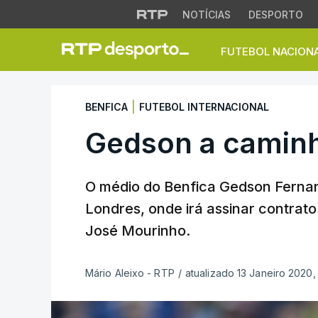
NOTÍCIAS
DESPORTO
FUTEBOL NACION
Gedson a caminho
|
BENFICA
FUTEBOL INTERNACIONAL
Gedson a camin
O médio do Benfica Gedson Fernan
Londres, onde irá assinar contrat
José Mourinho.
Mário Aleixo - RTP
/
atualizado 13 Janeiro 2020,