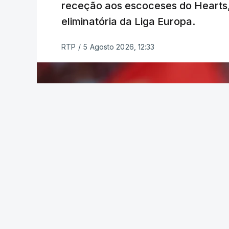
receção aos escoceses do Hearts, 
eliminatória da Liga Europa.
TÓPICOS
Lourinhã Queluz
,
Madison
RTP
/
5 Agosto 2026, 12:33