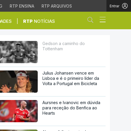
G
RTP ENSINA
RTP ARQUIVOS
Entrar
Abrir campo de
|
DADES
RTP
NOTÍCIAS
Gedson a caminho do
Tottenham
Julius Johansen vence em
Lisboa e é o primeiro líder da
Volta a Portugal em Bicicleta
Aursnes e Ivanovic em dúvida
para receção do Benfica ao
Hearts