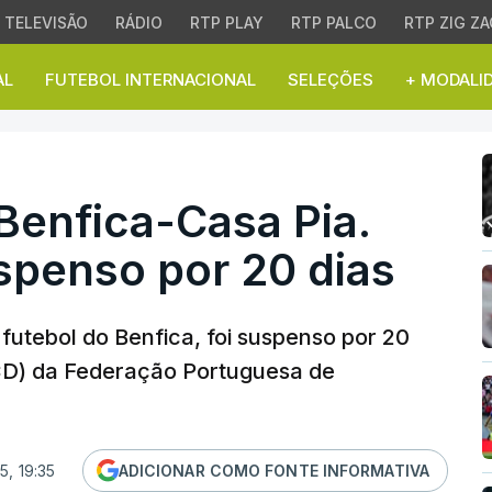
TELEVISÃO
RÁDIO
RTP PLAY
RTP PALCO
RTP ZIG ZA
AL
FUTEBOL INTERNACIONAL
SELEÇÕES
+ MODALI
enfica-Casa Pia. Mário 
Benfica-Casa Pia.
spenso por 20 dias
 futebol do Benfica, foi suspenso por 20
(CD) da Federação Portuguesa de
, 19:35
ADICIONAR COMO FONTE INFORMATIVA