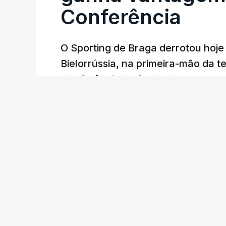
Conferência
O Sporting de Braga derrotou hoj
Bielorrússia, na primeira-mão da te
Conferência de futebol, com um gol
Lusa
/
6 Agosto 2026, 22:03