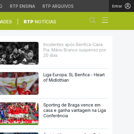
G
RTP ENSINA
RTP ARQUIVOS
Entrar
Abrir campo de
|
DADES
RTP
NOTÍCIAS
Branco suspenso por 20
Incidentes após Benfica-Casa
Pia. Mário Branco suspenso por
20 dias
Liga Europa. SL Benfica - Heart
of Midlothian
Sporting de Braga vence em
casa e ganha vantagem na Liga
Conferência