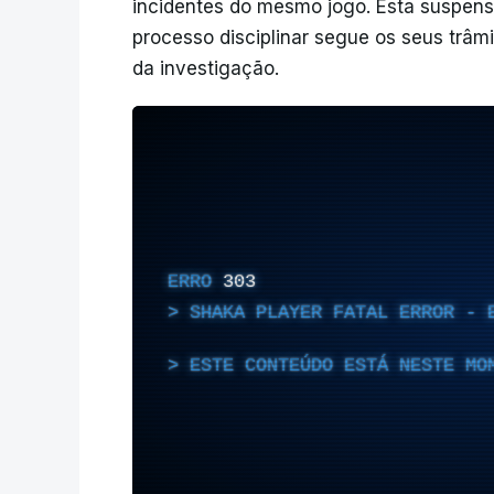
incidentes do mesmo jogo. Esta suspen
processo disciplinar segue os seus trâm
da investigação.
ERRO
303
SHAKA PLAYER FATAL ERROR - 
ESTE CONTEÚDO ESTÁ NESTE MO