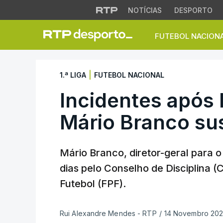
NOTÍCIAS
DESPORTO
FUTEBOL NACION
Incidentes após B
|
1.ª LIGA
FUTEBOL NACIONAL
Incidentes após 
Mário Branco su
Mário Branco, diretor-geral para o
dias pelo Conselho de Disciplina 
Futebol (FPF).
Rui Alexandre Mendes - RTP
/
14 Novembro 2025