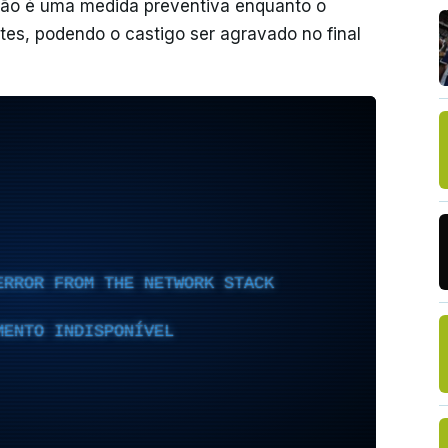
são é uma medida preventiva enquanto o
ites, podendo o castigo ser agravado no final
ERROR FROM THE NETWORK STACK
MENTO INDISPONÍVEL