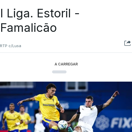
I Liga. Estoril -
Famalicão
RTP c/Lusa
A CARREGAR