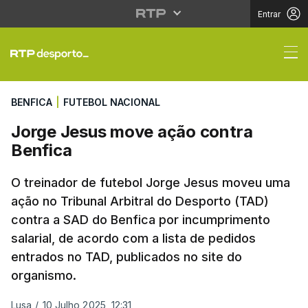
Entrar
Jorge Jesus move açã
BENFICA
|
FUTEBOL NACIONAL
Jorge Jesus move ação contra
Benfica
O treinador de futebol Jorge Jesus moveu uma
ação no Tribunal Arbitral do Desporto (TAD)
contra a SAD do Benfica por incumprimento
salarial, de acordo com a lista de pedidos
entrados no TAD, publicados no site do
organismo.
Lusa
/
10 Julho 2025, 12:31