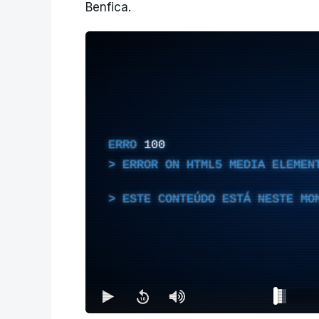
Benfica.
ERRO
100
ERROR ON HTML5 MEDIA ELEMEN
ESTE CONTEÚDO ESTÁ NESTE MO