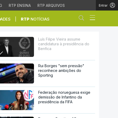
G
RTP ENSINA
RTP ARQUIVOS
Entrar
Abrir campo de
|
DADES
RTP
NOTÍCIAS
esidência do Benfica
Luís Filipe Vieira assume
candidatura à presidência do
Benfica
Rui Borges "sem pressão"
reconhece ambições do
Sporting
Federação norueguesa exige
demissão de Infantino da
presidência da FIFA