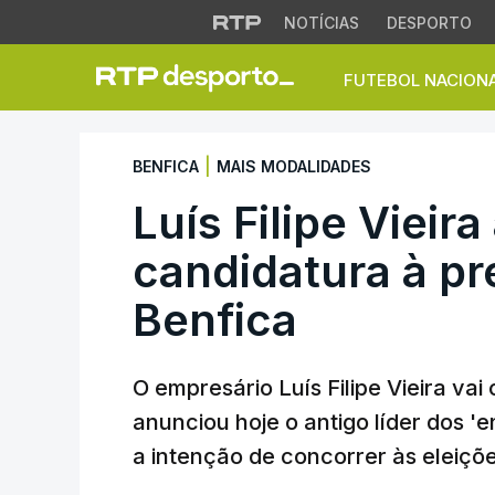
NOTÍCIAS
DESPORTO
FUTEBOL NACION
Luís Filipe Vieira
|
BENFICA
MAIS MODALIDADES
Luís Filipe Vieir
candidatura à pr
Benfica
O empresário Luís Filipe Vieira vai
anunciou hoje o antigo líder dos '
a intenção de concorrer às eleiçõ