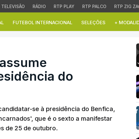
TELEVISÃO
RÁDIO
RTP PLAY
RTP PALCO
RTP ZIG ZA
AL
FUTEBOL INTERNACIONAL
SELEÇÕES
+ MODALI
 assume candidatura à pr
a assume
esidência do
 candidatar-se à presidência do Benfica,
encarnados', que é o sexto a manifestar
es de 25 de outubro.