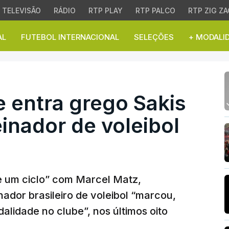
TELEVISÃO
RÁDIO
RTP PLAY
RTP PALCO
RTP ZIG ZA
AL
FUTEBOL INTERNACIONAL
SELEÇÕES
+ MODALI
entra grego Sakis Psarr
e entra grego Sakis
inador de voleibol
de um ciclo” com Marcel Matz,
ador brasileiro de voleibol “marcou,
alidade no clube”, nos últimos oito