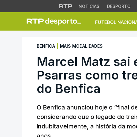
NOTÍCIAS
DESPORTO
FUTEBOL NACION
Marcel Matz sai e 
|
BENFICA
MAIS MODALIDADES
Marcel Matz sai 
Psarras como tre
do Benfica
O Benfica anunciou hoje o “final 
considerando que o legado do trein
indubitavelmente, a história da mod
anos.