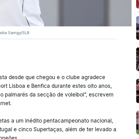
Nádia Samgy/SLB
uista desde que chegou e o clube agradece
t Lisboa e Benfica durante estes oito anos,
do palmarés da secção de voleibol”, escrevem
rnet.
oetas a um inédito pentacampeonato nacional,
tugal e cinco Supertaças, além de ter levado a
mpeões.