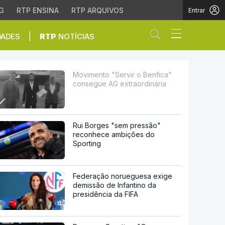
G
RTP ENSINA
RTP ARQUIVOS
Entrar
Abrir campo de
|
DADES
RTP
NOTÍCIAS
 extraordinária
Movimento "Servir o Benfica"
consegue AG extraordinária
Rui Borges "sem pressão"
reconhece ambições do
Sporting
Federação norueguesa exige
demissão de Infantino da
presidência da FIFA