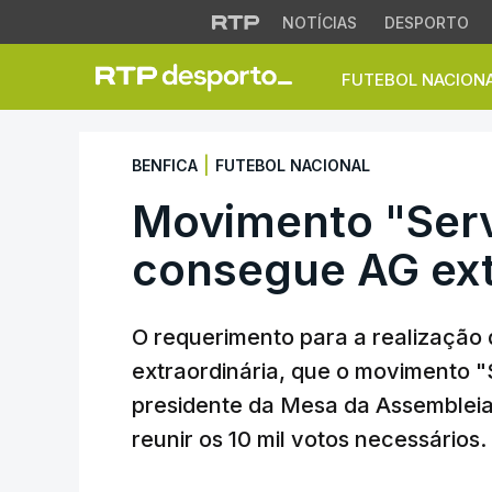
NOTÍCIAS
DESPORTO
FUTEBOL NACION
Movimento "Servir 
|
BENFICA
FUTEBOL NACIONAL
Movimento "Serv
consegue AG ext
O requerimento para a realização
extraordinária, que o movimento "
presidente da Mesa da Assembleia G
reunir os 10 mil votos necessários.