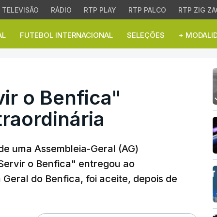
TELEVISÃO
RÁDIO
RTP PLAY
RTP PALCO
RTP ZIG ZA
AL
FUTEBOL INTERNACIONAL
SELEÇÕES
+ MODALI
o Benfica" consegue AG
ir o Benfica"
raordinária
 de uma Assembleia-Geral (AG)
Servir o Benfica" entregou ao
eral do Benfica, foi aceite, depois de