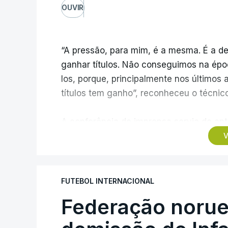
OUVIR
“A pressão, para mim, é a mesma. É a de
ganhar títulos. Não conseguimos na épo
los, porque, principalmente nos últimos 
títulos tem ganho”, reconheceu o técnic
A conferência de imprensa servia de ante
ao Estrela da Amadora, mas foi dominada
V
transferências, onde Borges vincou, mai
trabalho excelente”.
FUTEBOL INTERNACIONAL
Questionado sobre se o elevado número 
Federação norue
Sporting estava a precisar de jogadore
afirmou o presidente, Frederico Varandas