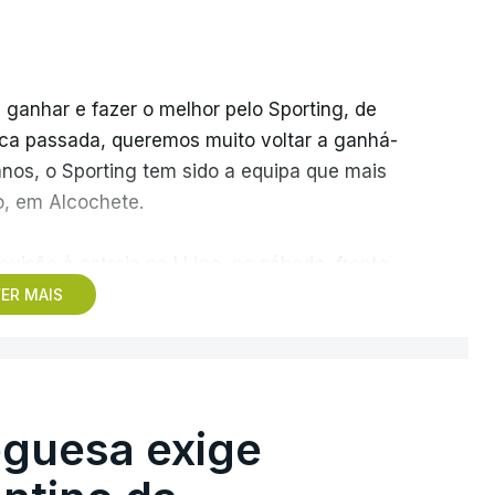
 ganhar e fazer o melhor pelo Sporting, de
ca passada, queremos muito voltar a ganhá-
anos, o Sporting tem sido a equipa que mais
o, em Alcochete.
visão à estreia na I Liga, no sábado, frente
 pela atividade dos ‘leões’ no mercado de
ER MAIS
s do que uma vez, que o clube “tem feito um
de entradas e saídas confirmava que o
guesa exige
s com vontade de vencer pelo clube, como
, após a derrota na final da Taça de Portugal,