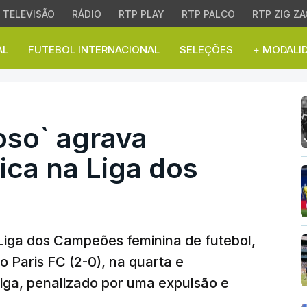
TELEVISÃO
RÁDIO
RTP PLAY
RTP PALCO
RTP ZIG ZA
AL
FUTEBOL INTERNACIONAL
SELEÇÕES
+ MODALI
so` agrava situação do 
oso` agrava
ica na Liga dos
Liga dos Campeões feminina de futebol,
 Paris FC (2-0), na quarta e
liga, penalizado por uma expulsão e