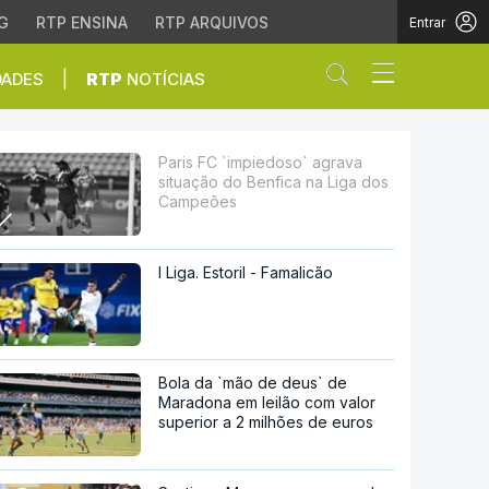
G
RTP ENSINA
RTP ARQUIVOS
Entrar
Abrir campo de
|
DADES
RTP
NOTÍCIAS
Benfica na Liga dos Ca
Paris FC `impiedoso` agrava
situação do Benfica na Liga dos
Campeões
I Liga. Estoril - Famalicão
Bola da `mão de deus` de
Maradona em leilão com valor
superior a 2 milhões de euros