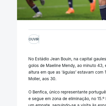
OUVIR
No Estádio Jean Bouin, na capital gaule
golos de Maeline Mendy, ao minuto 43, 
altura em que as ‘águias’ estavam com 
Moller, aos 30.
O Benfica, único representante portuguê
e segue em zona de eliminação, no 15.º l
um empate, seguindo-se a visita às espa