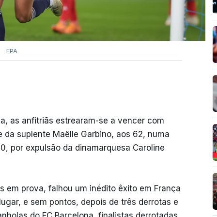
EPA
sa, as anfitriãs estrearam-se a vencer com
e da suplente Maëlle Garbino, aos 62, numa
10, por expulsão da dinamarquesa Caroline
s em prova, falhou um inédito êxito em França
ugar, e sem pontos, depois de três derrotas e
nholas do FC Barcelona, finalistas derrotadas