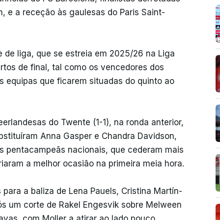
, e a receção às gaulesas do Paris Saint-
e de liga, que se estreia em 2025/26 na Liga
os de final, tal como os vencedores dos
as equipas que ficarem situadas do quinto ao
rlandesas do Twente (1-1), na ronda anterior,
bstituíram Anna Gasper e Chandra Davidson,
das pentacampeãs nacionais, que cederam mais
criaram a melhor ocasião na primeira meia hora.
para a baliza de Lena Pauels, Cristina Martín-
ós um corte de Rakel Engesvik sobre Melween
vas, com Moller a atirar ao lado pouco