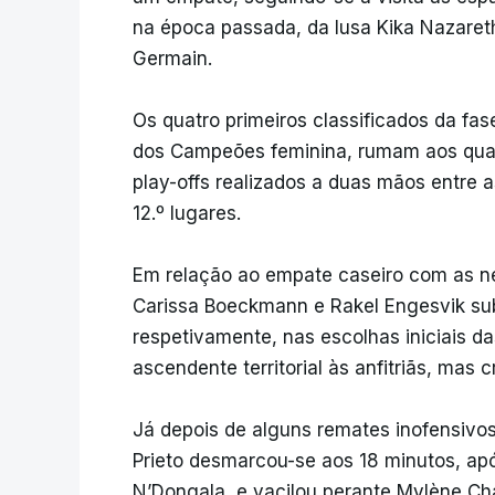
na época passada, da lusa Kika Nazareth
Germain.
Os quatro primeiros classificados da fas
dos Campeões feminina, rumam aos quart
play-offs realizados a duas mãos entre 
12.º lugares.
Em relação ao empate caseiro com as nee
Carissa Boeckmann e Rakel Engesvik su
respetivamente, nas escolhas iniciais 
ascendente territorial às anfitriãs, mas 
Já depois de alguns remates inofensivos 
Prieto desmarcou-se aos 18 minutos, ap
N’Dongala, e vacilou perante Mylène Cha