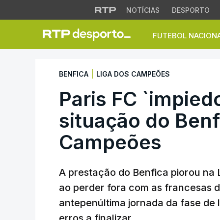
NOTÍCIAS
DESPORTO
FUTEBOL NACION
Paris FC `impiedo
|
BENFICA
LIGA DOS CAMPEÕES
Paris FC `impied
situação do Benf
Campeões
A prestação do Benfica piorou na 
ao perder fora com as francesas do
antepenúltima jornada da fase de 
erros a finalizar.