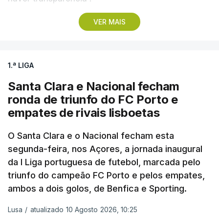
VER MAIS
Numa “carta aberta à família do futebol”, os
representantes da Europa (UEFA), América Central,
Norte e Caraíbas (CONCACAF) e Ásia (AFC)
1.ª LIGA
reforçaram a sua posição crítica e voltaram a
apontar o dedo àquilo que consideram ser uma
Santa Clara e Nacional fecham
política autocentrada
.
ronda de triunfo do FC Porto e
empates de rivais lisboetas
Na origem do comunicado está o plano de
Gianni Infantino de abrir as competições da FIFA
O Santa Clara e o Nacional fecham esta
segunda-feira, nos Açores, a jornada inaugural
ao investimento privado.
da I Liga portuguesa de futebol, marcada pelo
triunfo do campeão FC Porto e pelos empates,
“
A liderança no futebol não é uma posse. Não se
ambos a dois golos, de Benfica e Sporting.
trata de ostentar poder para o exercer. É um
dever de serviço à família do futebol que lho
Lusa
/
atualizado 10 Agosto 2026, 10:25
confia.
Quando a confiança é quebrada através do