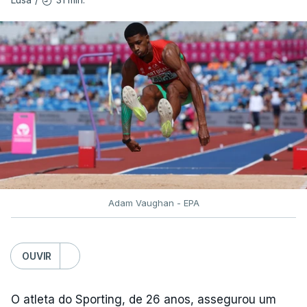
Mabry e da neerlandesa bicampeã europeia
Jessica Schilder, que lançaram a 19,25 e 19
metros, respetivamente, enquanto Inchude foi
sexta.
TÓPICOS
Auriol Dongmo Jessica Inchude
,
Atletismo
Adam Vaughan - EPA
OUVIR
O atleta do Sporting, de 26 anos, assegurou um