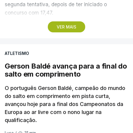
segunda tentativa, depois de ter iniciado o
concurso com 17,47.
A sua companheira no Sporting Jessica Inchude
VER MAIS
também avançou para a final, com 18,57, no
terceiro lançamento, depois de ter ficado a três
centímetros da marca de apuramento direto logo
ATLETISMO
no primeiro lançamento (18,17), seguindo-se um
Gerson Baldé avança para a final do
nulo.
salto em comprimento
Com o 12.º lugar na qualificação, Eliana Bandeira
O português Gerson Baldé, campeão do mundo
assegurou um dos 12 lugares na final, com os 17,62
do salto em comprimento em pista curta,
do primeiro ensaio, que não conseguiu melhorar
avançou hoje para a final dos Campeonatos da
nas outras duas tentativas (17,60 e 17,47).
Europa ao ar livre com o nono lugar na
qualificação.
Dongmo terminou a qualificação com a terceira
melhor marca, apenas atrás da alemã Yemisi
31 min.
Lusa
/