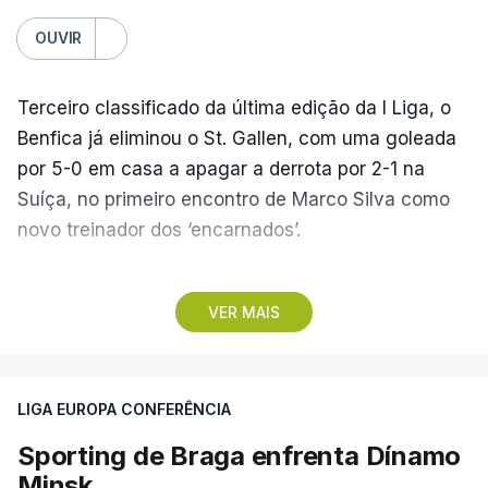
OUVIR
Terceiro classificado da última edição da I Liga, o
Benfica já eliminou o St. Gallen, com uma goleada
por 5-0 em casa a apagar a derrota por 2-1 na
Suíça, no primeiro encontro de Marco Silva como
novo treinador dos ‘encarnados’.
Pela frente, as ‘águias’ vão ter agora o vice-
VER MAIS
campeão escocês, que tem o português Cláudio
Braga como grande figura e que foi relegado das
fases preliminares da Liga dos Campeões, depois
LIGA EUROPA CONFERÊNCIA
de serem eliminados pelos austríacos do Sturm
Graz, com um agregado de 6-0.
Sporting de Braga enfrenta Dínamo
Minsk