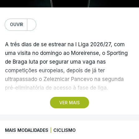
(Com Lusa)
OUVIR
A três dias de se estrear na I Liga 2026/27, com
uma visita no domingo ao Moreirense, o Sporting
de Braga luta por segurar uma vaga nas
competições europeias, depois de já ter
ultrapassado o Zeleznicar Pancevo na segunda
pré-eliminatória de acesso à fase de liga.
VER MAIS
A inesperada vitória do Torreense na Taça de
Portugal ‘atirou’ o Benfica, terceiro na I Liga de
2025/26, para as eliminatórias da Liga Europa, e
MAIS MODALIDADES
|
CICLISMO
relegou o Sporting de Braga, quarto, para a Liga