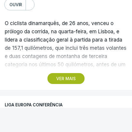
OUVIR
O ciclista dinamarquês, de 26 anos, venceu o
prólogo da corrida, na quarta-feira, em Lisboa, e
lidera a classificação geral à partida para a tirada
de 157,1 quilómetros, que inclui três metas volantes
e duas contagens de montanha de terceira
categoria nos últimos 50 quilómetros, antes de um
troço final ‘traiçoeiro’ e da meta, localizada junto
VER MAIS
ao Palácio Nacional de Queluz, no concelho de
Sintra.
LIGA EUROPA CONFERÊNCIA
Com partida real marcada para as 13:40, na Praça
José Máximo da Costa, na Lourinhã, os 119
Sporting de Braga enfrenta Dínamo
ciclistas cruzam a primeira meta volante ao
Minsk
quilómetro 46,4, em Silveira, no concelho de Torres