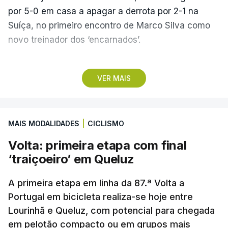
por 5-0 em casa a apagar a derrota por 2-1 na
Suíça, no primeiro encontro de Marco Silva como
novo treinador dos ‘encarnados’.
Pela frente, as ‘águias’ vão ter agora o vice-
VER MAIS
campeão escocês, que tem o português Cláudio
Braga como grande figura e que foi relegado das
fases preliminares da Liga dos Campeões, depois
MAIS MODALIDADES
|
CICLISMO
de serem eliminados pelos austríacos do Sturm
Graz, com um agregado de 6-0.
Volta: primeira etapa com final
‘traiçoeiro’ em Queluz
Caso se qualifique, o Benfica vai encontrar outra
equipa relegada da ‘Champions’, o derrotado do
A primeira etapa em linha da 87.ª Volta a
encontro entre Aarhus, campeão dinamarquês, ou
Portugal em bicicleta realiza-se hoje entre
Lourinhã e Queluz, com potencial para chegada
o Sabah, campeão do Azerbaijão, sendo que, em
em pelotão compacto ou em grupos mais
caso de afastamento, os 'encarnados' caem para o