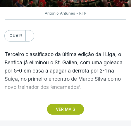
António Antunes - RTP
OUVIR
Terceiro classificado da última edição da I Liga, o
Benfica já eliminou o St. Gallen, com uma goleada
por 5-0 em casa a apagar a derrota por 2-1 na
Suíça, no primeiro encontro de Marco Silva como
novo treinador dos ‘encarnados’.
Pela frente, as ‘águias’ vão ter agora o vice-
VER MAIS
campeão escocês, que tem o português Cláudio
Braga como grande figura e que foi relegado das
fases preliminares da Liga dos Campeões, depois