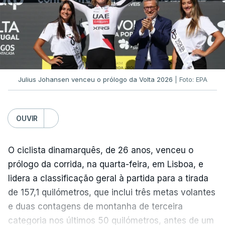
Na fase de liga da Liga Europa já está o Torreense,
único representante português com entrada direta,
graças à conquista da Taça de Portugal.
(Com Lusa)
Julius Johansen venceu o prólogo da Volta 2026
| Foto: EPA
OUVIR
O ciclista dinamarquês, de 26 anos, venceu o
prólogo da corrida, na quarta-feira, em Lisboa, e
lidera a classificação geral à partida para a tirada
de 157,1 quilómetros, que inclui três metas volantes
e duas contagens de montanha de terceira
categoria nos últimos 50 quilómetros, antes de um