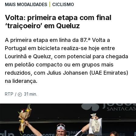
MAIS MODALIDADES
|
CICLISMO
de serem eliminados pelos austríacos do Sturm
Graz, com um agregado de 6-0.
Volta: primeira etapa com final
‘traiçoeiro’ em Queluz
Caso se qualifique, o Benfica vai encontrar outra
equipa relegada da ‘Champions’, o derrotado do
A primeira etapa em linha da 87.ª Volta a
encontro entre Aarhus, campeão dinamarquês, ou
Portugal em bicicleta realiza-se hoje entre
Lourinhã e Queluz, com potencial para chegada
o Sabah, campeão do Azerbaijão, sendo que, em
em pelotão compacto ou em grupos mais
caso de afastamento, os 'encarnados' caem para o
reduzidos, com Julius Johansen (UAE Emirates)
play-off da Liga Conferência, encontrando os
na liderança.
estónios do Paide ou os austríacos do Rapid Viena.
31 min.
RTP
/
O jogo no Estádio da Luz tem início às 20:00, com
arbitragem do romeno Marian Barbu, enquanto a
segunda mão está marcada para 13 de agosto, em
Edimburgo.