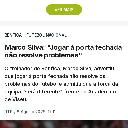
Contte, da Aviludo-Louletano-Loulé, nas segunda e
VER MAIS
terceira posições, respetivamente.
No domingo, a quarta etapa termina com a
BENFICA
|
FUTEBOL NACIONAL
primeira chegada em alto, à Torre na Serra da
Estrela, a 1.961 metros de altitude, que pode criar
Marco Silva: "Jogar à porta fechada
diferenças significativas na classificação geral,
não resolve problemas"
após um trajeto de 154,6 quilómetros, com início
em Figueiró dos Vinhos, que inclui três contagens
O treinador do Benfica, Marco Silva, advertiu
de montanha de terceira categoria e uma de
que jogar à porta fechada não resolve os
problemas do futebol e admitiu que a força da
segunda antes da subida final, a única de
equipa “será diferente” frente ao Académico
categoria especial na prova.
de Viseu.
(Com Lusa)
RTP
/
8 Agosto 2026, 17:11