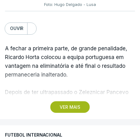
Foto: Hugo Delgado - Lusa
OUVIR
A fechar a primeira parte, de grande penalidade,
Ricardo Horta colocou a equipa portuguesa em
vantagem na eliminatória e até final o resultado
permaneceria inalterado.
Depois de ter ultrapassado o Zeleznicar Pancevo
na segunda pré-eliminatória de acesso à fase de
VER MAIS
liga da Liga Conferência, caso elimine Dínamo de
Minsk, com a segunda mão agendada para 13 de
agosto, na Bulgária – devido à guerra na Ucrânia e
FUTEBOL INTERNACIONAL
ao facto de a Bielorrússia ser aliada da Rússia - o