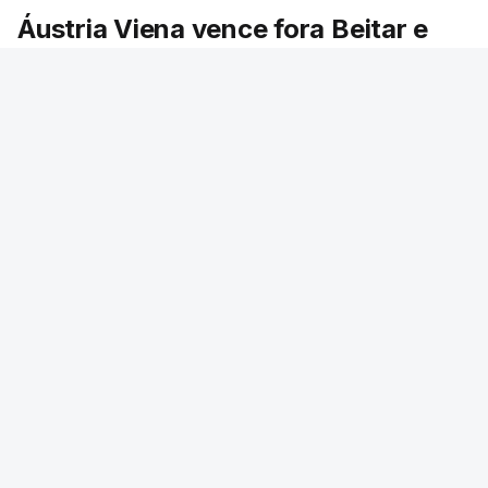
Sporting de Braga irá defrontar no play-off o
Áustria Viena vence fora Beitar e
vencedor da eliminatória entre Beitar e Áustria
fica `mais perto` do Sporting de
Viena.
Braga
O Áustria Viena ganhou hoje ao Beitar
Jerusalem, por 2-1, na primeira mão da terceira
pré-eliminatória da Liga Conferência, ganhando
vantagem para defrontar o Sporting de Braga na
próxima fase, caso os minhotos ultrapassem o
Dínamo Minsk.
Lusa
/
6 Agosto 2026, 22:06