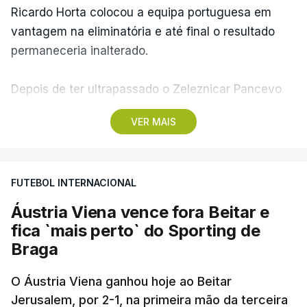
Ricardo Horta colocou a equipa portuguesa em
vantagem na eliminatória e até final o resultado
permaneceria inalterado.
Depois de ter ultrapassado o Zeleznicar Pancevo
na segunda pré-eliminatória de acesso à fase de
VER MAIS
liga da Liga Conferência, caso elimine Dínamo de
Minsk, com a segunda mão agendada para 13 de
agosto, na Bulgária – devido à guerra na Ucrânia e
FUTEBOL INTERNACIONAL
ao facto de a Bielorrússia ser aliada da Rússia - o
Sporting de Braga irá defrontar no play-off o
Áustria Viena vence fora Beitar e
vencedor da eliminatória entre Beitar e Áustria
fica `mais perto` do Sporting de
Viena.
Braga
O Áustria Viena ganhou hoje ao Beitar
Jerusalem, por 2-1, na primeira mão da terceira