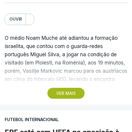
OUVIR
O médio Noam Muche até adiantou a formação
israelita, que contou com o guarda-redes
português Miguel Silva, a jogar na condição de
visitado (em Ploiesti, na Roménia), aos 19 minutos,
porém, Vasilije Markovic marcou para os austríacos
em cima do intervalo (45), levando o encontro
empatado para o descanso.
VER MAIS
No segundo tempo, aos 69, Sanel Saljic marcou o
tento da vitória dos forasteiros, que partem assim
FUTEBOL INTERNACIONAL
na frente para serem os possíveis adversários do
Sporting de Braga, que recebe hoje em casa o