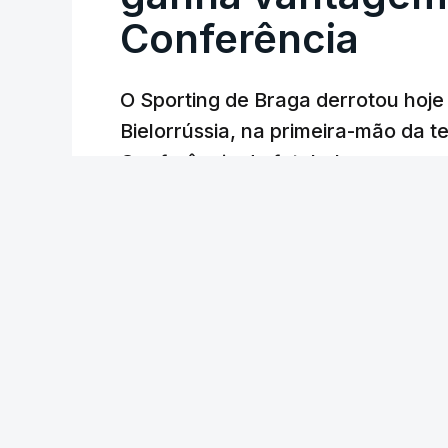
Conferência
O Sporting de Braga derrotou hoj
Bielorrússia, na primeira-mão da te
Conferência de futebol, com um gol
27 min.
Lusa
/