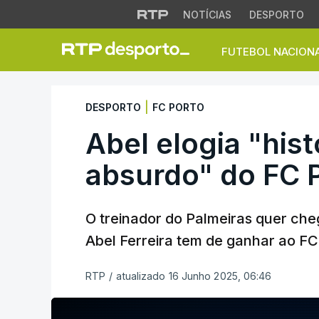
NOTÍCIAS
DESPORTO
FUTEBOL NACION
Abel elogia "histó
|
DESPORTO
FC PORTO
Abel elogia "hist
absurdo" do FC 
O treinador do Palmeiras quer cheg
Abel Ferreira tem de ganhar ao FC
RTP
/
atualizado 16 Junho 2025, 06:46