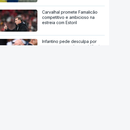
Carvalhal promete Famalicão
competitivo e ambicioso na
estreia com Estoril
Infantino pede desculpa por
erros, mas mantém presidência
da FIFA
Salah aclamado por milhares de
adeptos do Trabzonspor
Vozinha recebido por multidão
no estádio do Colo Colo
Benfica abre `fan zone` da Luz