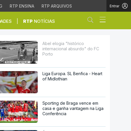
G
RTP ENSINA
RTP ARQUIVOS
Entrar
Abrir campo de
|
DADES
RTP
NOTÍCIAS
do" do FC Porto
Abel elogia "histórico
internacional absurdo" do FC
Porto
Liga Europa. SL Benfica - Heart
of Midlothian
Sporting de Braga vence em
casa e ganha vantagem na Liga
Conferência