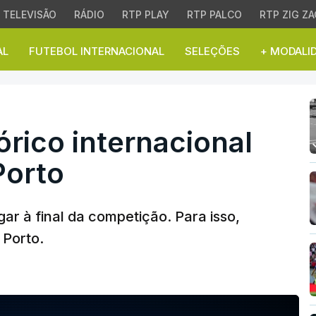
TELEVISÃO
RÁDIO
RTP PLAY
RTP PALCO
RTP ZIG ZA
AL
FUTEBOL INTERNACIONAL
SELEÇÕES
+ MODALI
rico internacional absur
órico internacional
Porto
ar à final da competição. Para isso,
 Porto.