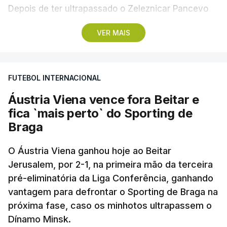
Depois de ter ultrapassado o Zeleznicar Pancevo
na segunda pré-eliminatória de acesso à fase de
VER MAIS
liga da Liga Conferência, caso elimine Dínamo de
Minsk, com a segunda mão agendada para 13 de
agosto, na Bulgária – devido à guerra na Ucrânia e
FUTEBOL INTERNACIONAL
ao facto de a Bielorrússia ser aliada da Rússia - o
Sporting de Braga irá defrontar no play-off o
Áustria Viena vence fora Beitar e
vencedor da eliminatória entre Beitar e Áustria
fica `mais perto` do Sporting de
Viena.
Braga
O Áustria Viena ganhou hoje ao Beitar
Jerusalem, por 2-1, na primeira mão da terceira
pré-eliminatória da Liga Conferência, ganhando
vantagem para defrontar o Sporting de Braga na
próxima fase, caso os minhotos ultrapassem o
Dínamo Minsk.