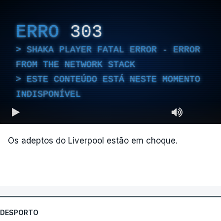
ERRO
303
SHAKA PLAYER FATAL ERROR - ERROR
FROM THE NETWORK STACK
ESTE CONTEÚDO ESTÁ NESTE MOMENTO
INDISPONÍVEL
Os adeptos do Liverpool estão em choque.
DESPORTO