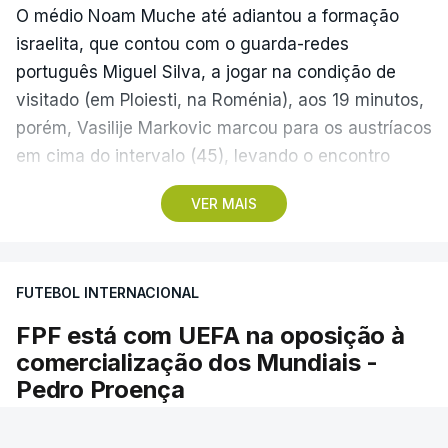
O médio Noam Muche até adiantou a formação
israelita, que contou com o guarda-redes
português Miguel Silva, a jogar na condição de
visitado (em Ploiesti, na Roménia), aos 19 minutos,
porém, Vasilije Markovic marcou para os austríacos
em cima do intervalo (45), levando o encontro
empatado para o descanso.
VER MAIS
No segundo tempo, aos 69, Sanel Saljic marcou o
tento da vitória dos forasteiros, que partem assim
FUTEBOL INTERNACIONAL
na frente para serem os possíveis adversários do
Sporting de Braga, que recebe hoje em casa o
FPF está com UEFA na oposição à
Dínamo Minsk, no play-off que vai decidir o acesso
comercialização dos Mundiais -
à Liga Conferência, a terceira competição de
Pedro Proença
clubes na Europa.
A Federação Portuguesa de Futebol (FPF)