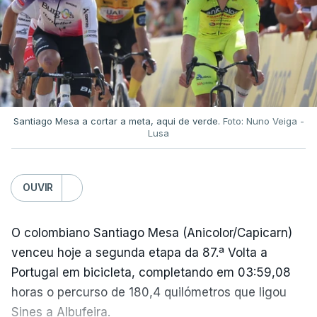
Aos 51 minutos, o capitão argentino marcou um
golo, claramente com a mão, e, após a partida,
referiu-se ao lance, em tom de brincadeira, como
"a mão de deus".
Apenas quatro minutos depois, "El Pibe de Oro"
Santiago Mesa a cortar a meta, aqui de verde.
Foto: Nuno Veiga -
Lusa
marcou um golo inesquecível, partindo do seu
próprio campo e driblando quatro jogadores antes
de ultrapassar o guarda-redes inglês.
OUVIR
A Argentina viria a conquistar esse Campeonato do
O colombiano Santiago Mesa (Anicolor/Capicarn)
Mundo, com uma vitória frente à Alemanha
venceu hoje a segunda etapa da 87.ª Volta a
Ocidental na final por 3-2.
Portugal em bicicleta, completando em 03:59,08
horas o percurso de 180,4 quilómetros que ligou
Na altura, foi o segundo título de campeão do
Sines a Albufeira.