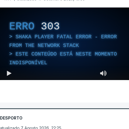
ERRO
303
SHAKA PLAYER FATAL ERROR - ERROR
FROM THE NETWORK STACK
ESTE CONTEÚDO ESTÁ NESTE MOMENTO
INDISPONÍVEL
DESPORTO
atualizado 7 Agosto 2026, 22:25