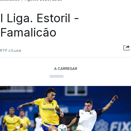
I Liga. Estoril -
Famalicão
RTP c/Lusa
A CARREGAR