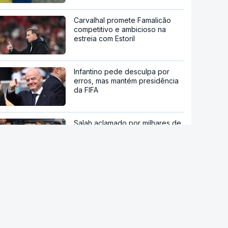
Carvalhal promete Famalicão
competitivo e ambicioso na
estreia com Estoril
Infantino pede desculpa por
erros, mas mantém presidência
da FIFA
Salah aclamado por milhares de
adeptos do Trabzonspor
Vozinha recebido por multidão
no estádio do Colo Colo
Benfica abre `fan zone` da Luz