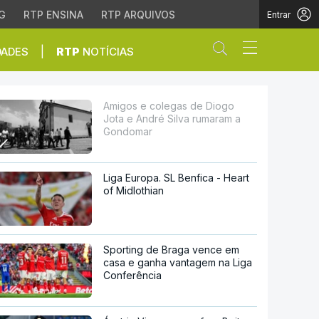
G
RTP ENSINA
RTP ARQUIVOS
Entrar
Abrir campo de
|
DADES
RTP
NOTÍCIAS
Silva rumaram a Gondo
Amigos e colegas de Diogo
Jota e André Silva rumaram a
Gondomar
Liga Europa. SL Benfica - Heart
of Midlothian
Sporting de Braga vence em
casa e ganha vantagem na Liga
Conferência