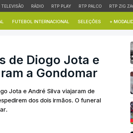
TELEVISÃO
RÁDIO
RTP PLAY
RTP PALCO
RTP ZIG ZA
AL
FUTEBOL INTERNACIONAL
SELEÇÕES
+ MODALI
de Diogo Jota e André 
s de Diogo Jota e
aram a Gondomar
go Jota e André Silva viajaram de
spedirem dos dois irmãos. O funeral
ar.