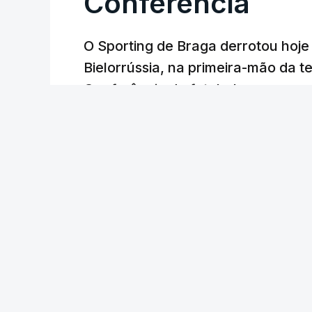
Conferência
O Sporting de Braga derrotou hoj
Bielorrússia, na primeira-mão da te
Conferência de futebol, com um gol
Lusa
/
6 Agosto 2026, 22:03