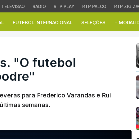
TELEVISÃO
RÁDIO
RTP PLAY
RTP PALCO
RTP ZIG ZA
AL
FUTEBOL INTERNACIONAL
SELEÇÕES
+ MODALI
 "O futebol português e
s. "O futebol
podre"
everas para Frederico Varandas e Rui
 últimas semanas.