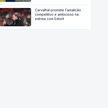
Carvalhal promete Famalicão
competitivo e ambicioso na
estreia com Estoril
Infantino pede desculpa por
erros, mas mantém presidência
da FIFA
Salah aclamado por milhares de
adeptos do Trabzonspor
Vozinha recebido por multidão
no estádio do Colo Colo
Benfica abre `fan zone` da Luz