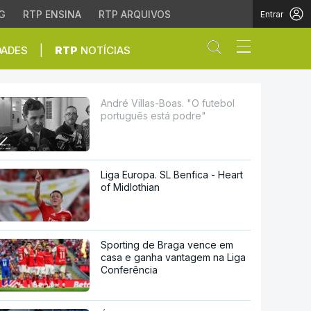
G
RTP ENSINA
RTP ARQUIVOS
Entrar
Abrir campo de
|
DADES
RTP
NOTÍCIAS
stá podre"
André Villas-Boas. "O futebol
português está podre"
Liga Europa. SL Benfica - Heart
of Midlothian
Sporting de Braga vence em
casa e ganha vantagem na Liga
Conferência