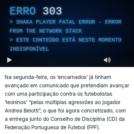
ERRO
303
SHAKA PLAYER FATAL ERROR - ERROR
FROM THE NETWORK STACK
ESTE CONTEÚDO ESTÁ NESTE MOMENTO
INDISPONÍVEL
Na segunda-feira, os ‘encarnados’ já tinham
avançado em comunicado que pretendiam avançar
com uma participação contra os futebolistas
‘leoninos’ “pelas múltiplas agressões ao jogador
Andrea Belotti”, o que foi agora concretizado, com
a entrega junto do Conselho de Disciplina (CD) da
Federação Portuguesa de Futebol (FPF).