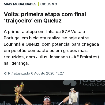
MAIS MODALIDADES
|
CICLISMO
de serem eliminados pelos austríacos do Sturm
Graz, com um agregado de 6-0.
Volta: primeira etapa com final
‘traiçoeiro’ em Queluz
Caso se qualifique, o Benfica vai encontrar outra
equipa relegada da ‘Champions’, o derrotado do
A primeira etapa em linha da 87.ª Volta a
encontro entre Aarhus, campeão dinamarquês, ou
Portugal em bicicleta realiza-se hoje entre
Lourinhã e Queluz, com potencial para chegada
o Sabah, campeão do Azerbaijão, sendo que, em
em pelotão compacto ou em grupos mais
caso de afastamento, os 'encarnados' caem para o
reduzidos, com Julius Johansen (UAE Emirates)
play-off da Liga Conferência, encontrando os
na liderança.
estónios do Paide ou os austríacos do Rapid Viena.
RTP
/
atualizado 6 Agosto 2026, 15:27
O jogo no Estádio da Luz tem início às 20:00, com
arbitragem do romeno Marian Barbu, enquanto a
segunda mão está marcada para 13 de agosto, em
Edimburgo.