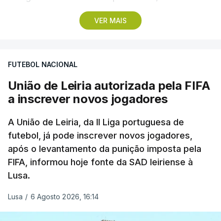
troço final ‘traiçoeiro’ e da meta, localizada junto
VER MAIS
ao Palácio Nacional de Queluz, no concelho de
Sintra.
FUTEBOL NACIONAL
Com partida real marcada para as 13:40, na Praça
José Máximo da Costa, na Lourinhã, os 119
União de Leiria autorizada pela FIFA
ciclistas cruzam a primeira meta volante ao
a inscrever novos jogadores
quilómetro 46,4, em Silveira, no concelho de Torres
Vedras, e dois sprints intermédios separados por
A União de Leiria, da II Liga portuguesa de
400 metros, ao quilómetro 109, que atravessa o
futebol, já pode inscrever novos jogadores,
após o levantamento da punição imposta pela
Palácio Nacional de Mafra.
FIFA, informou hoje fonte da SAD leiriense à
Lusa.
Lusa
/
6 Agosto 2026, 16:14