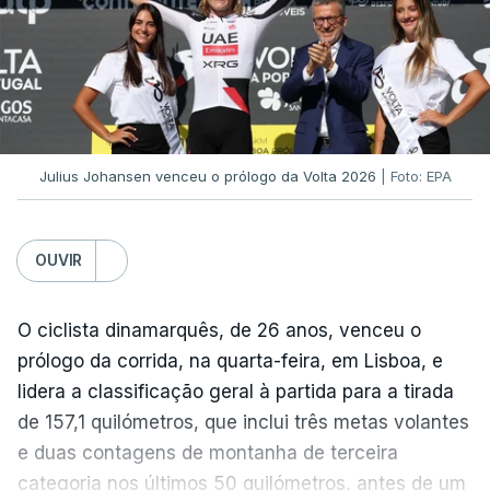
Na fase de liga da Liga Europa já está o Torreense,
único representante português com entrada direta,
graças à conquista da Taça de Portugal.
(Com Lusa)
Julius Johansen venceu o prólogo da Volta 2026
| Foto: EPA
OUVIR
O ciclista dinamarquês, de 26 anos, venceu o
prólogo da corrida, na quarta-feira, em Lisboa, e
lidera a classificação geral à partida para a tirada
de 157,1 quilómetros, que inclui três metas volantes
e duas contagens de montanha de terceira
categoria nos últimos 50 quilómetros, antes de um