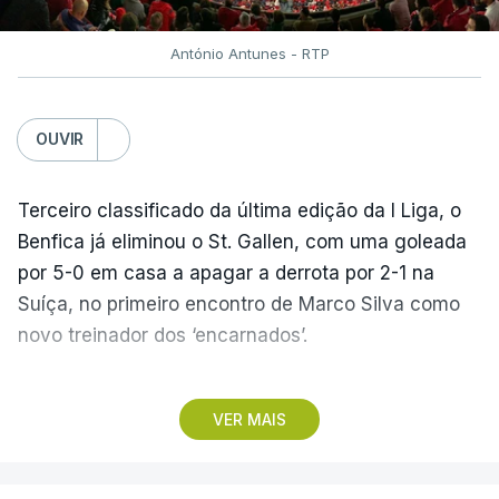
António Antunes - RTP
OUVIR
Terceiro classificado da última edição da I Liga, o
Benfica já eliminou o St. Gallen, com uma goleada
por 5-0 em casa a apagar a derrota por 2-1 na
Suíça, no primeiro encontro de Marco Silva como
novo treinador dos ‘encarnados’.
Pela frente, as ‘águias’ vão ter agora o vice-
VER MAIS
campeão escocês, que tem o português Cláudio
Braga como grande figura e que foi relegado das
fases preliminares da Liga dos Campeões, depois