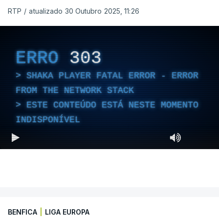
RTP
/
atualizado 30 Outubro 2025, 11:26
ERRO
303
SHAKA PLAYER FATAL ERROR - ERROR
FROM THE NETWORK STACK
ESTE CONTEÚDO ESTÁ NESTE MOMENTO
INDISPONÍVEL
BENFICA
|
LIGA EUROPA