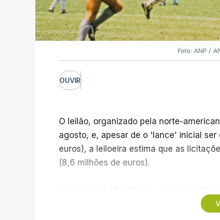
Foto: ANP / 
OUVIR
O leilão, organizado pela norte-american
agosto, e, apesar de o 'lance' inicial se
euros), a leiloeira estima que as licita
(8,6 milhões de euros).
A camisola utilizada pelo astro argentino
Mundial1986, ganho por 2-1 pela sua sel
V
México, foi vendida por um valor recorde