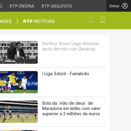
G
RTP ENSINA
RTP ARQUIVOS
Entrar
Abrir campo de
|
DADES
RTP
NOTÍCIAS
ta com Qarabag
Benfica. Bruno Lage afastado
após derrota com Qarabag
I Liga. Estoril - Famalicão
Bola da `mão de deus` de
Maradona em leilão com valor
superior a 2 milhões de euros