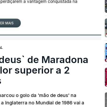
desperdiçarem a vantagem conquistada na
ER MAIS
AL
 deus` de Maradona
lor superior a 2
s
arcou o golo da 'mão de deus' na
 a Inglaterra no Mundial de 1986 vai a