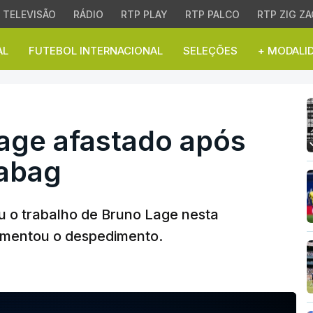
TELEVISÃO
RÁDIO
RTP PLAY
RTP PALCO
RTP ZIG ZA
AL
FUTEBOL INTERNACIONAL
SELEÇÕES
+ MODALI
ge afastado após derro
Lage afastado após
rabag
u o trabalho de Bruno Lage nesta
amentou o despedimento.