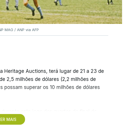
ANP MAG / ANP via AFP
a Heritage Auctions, terá lugar de 21 a 23 de
r de 2,5 milhões de dólares (2,2 milhões de
ções possam superar os 10 milhões de dólares
 durante este jogo dos quartos de final do
eção a 22 de junho de 1986, na Cidade do
ER MAIS
 de 9,3 milhões de dólares (oito milhões de