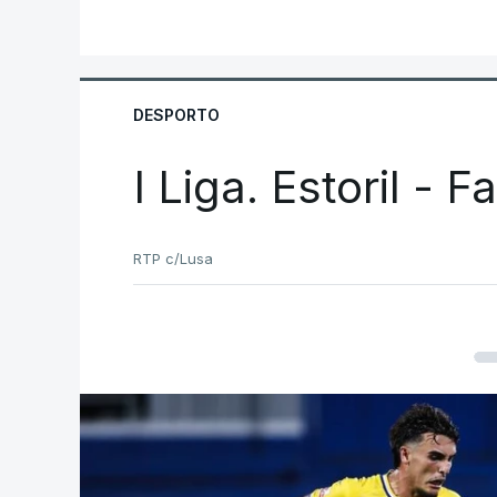
DESPORTO
I Liga. Estoril - 
RTP c/Lusa