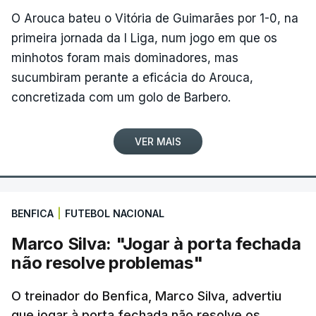
O Arouca bateu o Vitória de Guimarães por 1-0, na
custou energia crucial para os últimos 150 metros,
primeira jornada da I Liga, num jogo em que os
onde foi incapaz de conter Matias e Linarez,
minhotos foram mais dominadores, mas
vitorioso na travessia alentejana entre Beja e Elvas,
sucumbiram perante a eficácia do Arouca,
de 182,2 quilómetros.
concretizada com um golo de Barbero.
“Ontem [sexta-feira] já queria ganhar, mas a vitória
na etapa chegou hoje. Estou muito feliz, a nível
VER MAIS
pessoal e pela equipa. É uma vitória que
estávamos à procura desde o início da temporada.
Por uma ou por outra coisa, tivemos 'má sorte' e
BENFICA
|
FUTEBOL NACIONAL
não conseguimos ganhar”, realçou aos jornalistas o
corredor, um dia depois de completar 29 anos.
Marco Silva: "Jogar à porta fechada
não resolve problemas"
Com um palmarés que já incluía duas vitórias em
O treinador do Benfica, Marco Silva, advertiu
etapas da Volta, ambas conquistadas em 2023, o
que jogar à porta fechada não resolve os
sprinter dera à Tavfer-Ovos Matinados-Mortágua a