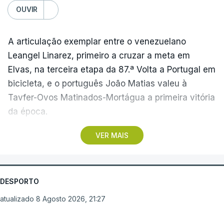
OUVIR
A articulação exemplar entre o venezuelano
Leangel Linarez, primeiro a cruzar a meta em
Elvas, na terceira etapa da 87.ª Volta a Portugal em
bicicleta, e o português João Matias valeu à
Tavfer-Ovos Matinados-Mortágua a primeira vitória
da época.
VER MAIS
Discreta nas chegadas ao Palácio Nacional de
Queluz, na quinta-feira, e a Albufeira, na sexta-
feira, a equipa dirigida por Gustavo Veloso
apresentou a sua melhor versão nos derradeiros
DESPORTO
metros da tirada mais longa da corrida, marcados
atualizado 8 Agosto 2026, 21:27
por uma aparatosa queda e por nova aparição do
camisola amarela, Rui Oliveira (UAE Emirates), no