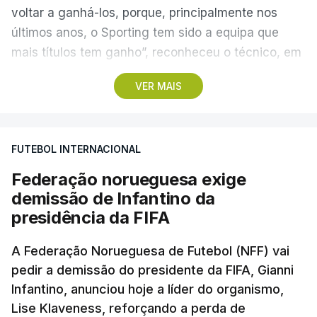
voltar a ganhá-los, porque, principalmente nos
últimos anos, o Sporting tem sido a equipa que
mais títulos tem ganho”, reconheceu o técnico, em
Alcochete.
VER MAIS
A conferência de imprensa servia de antevisão à
estreia na I Liga, no sábado, frente ao Estrela da
FUTEBOL INTERNACIONAL
Amadora, mas foi dominada pela atividade dos
‘leões’ no mercado de transferências, onde Borges
Federação norueguesa exige
vincou, mais do que uma vez, que o clube “tem
demissão de Infantino da
feito um trabalho excelente”.
presidência da FIFA
Questionado sobre se o elevado número de
A Federação Norueguesa de Futebol (NFF) vai
pedir a demissão do presidente da FIFA, Gianni
entradas e saídas confirmava que o Sporting
Infantino, anunciou hoje a líder do organismo,
estava a precisar de jogadores com vontade de
Lise Klaveness, reforçando a perda de
vencer pelo clube, como afirmou o presidente,