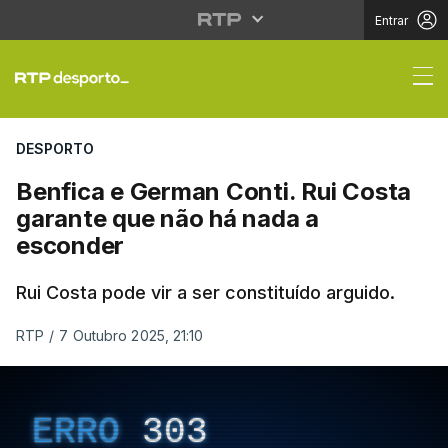
Entrar
Benfica e German Cont
DESPORTO
Benfica e German Conti. Rui Costa
garante que não há nada a
esconder
Rui Costa pode vir a ser constituído arguido.
RTP
/
7 Outubro 2025, 21:10
ERRO
303