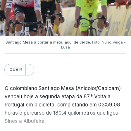
Aos 51 minutos, o capitão argentino marcou um
golo, claramente com a mão, e, após a partida,
referiu-se ao lance, em tom de brincadeira, como
"a mão de deus".
Apenas quatro minutos depois, "El Pibe de Oro"
Santiago Mesa a cortar a meta, aqui de verde.
Foto: Nuno Veiga -
Lusa
marcou um golo inesquecível, partindo do seu
próprio campo e driblando quatro jogadores antes
de ultrapassar o guarda-redes inglês.
OUVIR
A Argentina viria a conquistar esse Campeonato do
O colombiano Santiago Mesa (Anicolor/Capicarn)
Mundo, com uma vitória frente à Alemanha
venceu hoje a segunda etapa da 87.ª Volta a
Ocidental na final por 3-2.
Portugal em bicicleta, completando em 03:59,08
horas o percurso de 180,4 quilómetros que ligou
Na altura, foi o segundo título de campeão do
Sines a Albufeira.
mundo para a seleção 'albiceleste', depois do