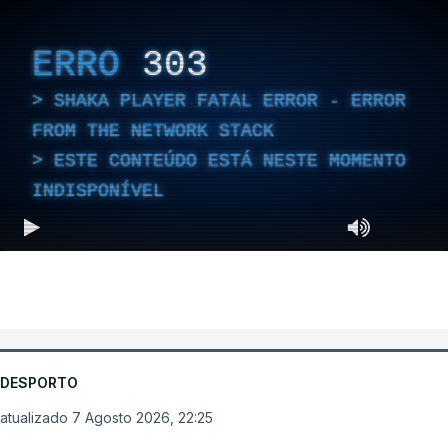
ERRO
303
SHAKA PLAYER FATAL ERROR - ERROR
FROM THE NETWORK STACK
ESTE CONTEÚDO ESTÁ NESTE MOMENTO
INDISPONÍVEL
DESPORTO
atualizado 7 Agosto 2026, 22:25