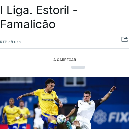
I Liga. Estoril -
Famalicão
RTP c/Lusa
A CARREGAR