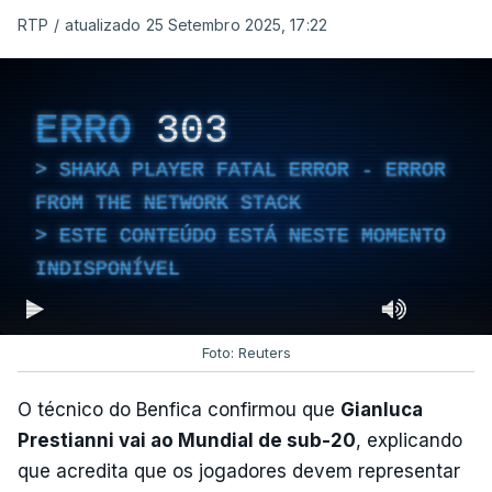
RTP
/
atualizado 25 Setembro 2025, 17:22
ERRO
303
SHAKA PLAYER FATAL ERROR - ERROR
FROM THE NETWORK STACK
ESTE CONTEÚDO ESTÁ NESTE MOMENTO
INDISPONÍVEL
Foto: Reuters
O técnico do Benfica confirmou que
Gianluca
Prestianni vai ao Mundial de sub-20
, explicando
que acredita que os jogadores devem representar