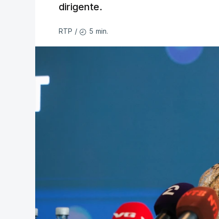
dirigente.
5 min.
RTP
/