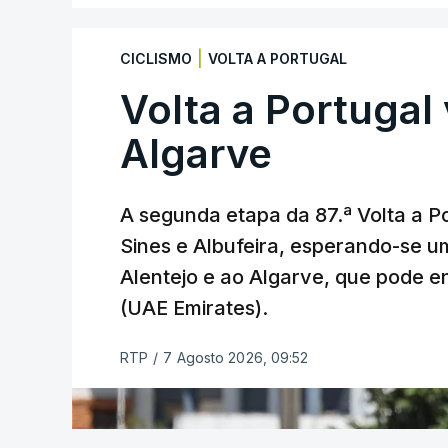
Infantino, único candidato declarado às
|
CICLISMO
VOLTA A PORTUGAL
garantir a maioria dos 211 votos das f
Volta a Portugal 
mandato.
Algarve
O dirigente ítalo-suíço enfrenta contest
comercialização parcial dos direitos da F
A segunda etapa da 87.ª Volta a Po
Sines e Albufeira, esperando-se u
Na sexta-feira passada, depois de enor
Alentejo e ao Algarve, que pode en
quais a UEFA, de inúmeros agentes do f
tutela o futebol mundial, abandonou o pr
(UAE Emirates).
tinha sido apresentado poucos dias ante
RTP
/
7 Agosto 2026, 09:52
O plano previa a criação da FFE, uma sub
e eventos da FIFA, incluindo o Campeon
a investidores privados.