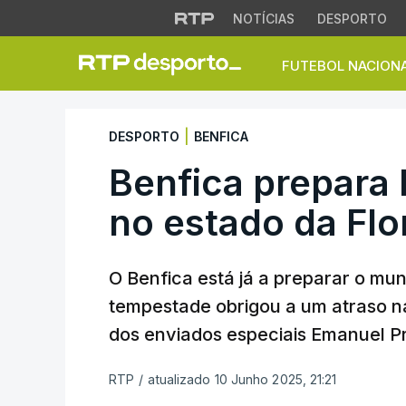
NOTÍCIAS
DESPORTO
FUTEBOL NACION
Benfica prepara Mu
|
DESPORTO
BENFICA
Benfica prepara
no estado da Flo
O Benfica está já a preparar o mun
tempestade obrigou a um atraso n
dos enviados especiais Emanuel Pr
RTP
/
atualizado 10 Junho 2025, 21:21