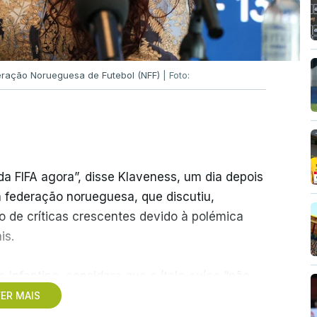
deração Norueguesa de Futebol (NFF)
| Foto:
a FIFA agora”, disse Klaveness, um dia depois
a federação norueguesa, que discutiu,
vo de críticas crescentes devido à polémica
is.
e Infantino, considera que o ítalo-suíço “não
ia para liderar a FIFA de forma estável no
ER MAIS
retorno” para o presidente.