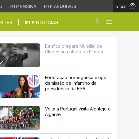
G
RTP ENSINA
RTP ARQUIVOS
Entrar
Abrir campo de
|
DADES
RTP
NOTÍCIAS
ado da Florida
Benfica prepara Mundial de
Clubes no estado da Florida
Federação norueguesa exige
demissão de Infantino da
presidência da FIFA
Volta a Portugal visita Alentejo e
Algarve