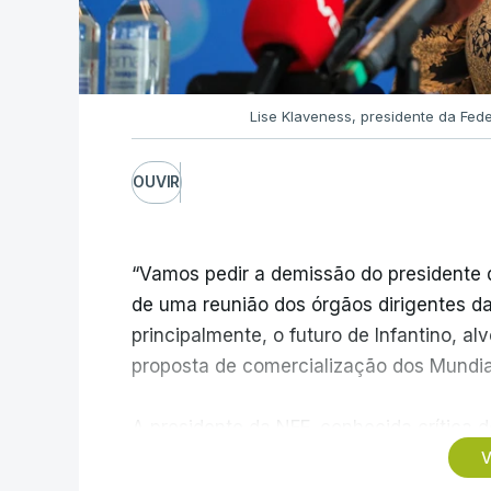
Lise Klaveness, presidente da Fe
OUVIR
“Vamos pedir a demissão do presidente d
de uma reunião dos órgãos dirigentes d
principalmente, o futuro de Infantino, al
proposta de comercialização dos Mundia
A presidente da NFF, conhecida crítica d
possui a confiança institucional necessár
V
período atual”, sublinhando que “não há 