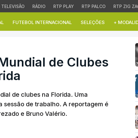
TELEVISÃO
RÁDIO
RTP PLAY
RTP PALCO
RTP ZIG ZA
AL
FUTEBOL INTERNACIONAL
SELEÇÕES
+ MODALI
ndial de Clubes no est
 Mundial de Clubes
rida
dial de clubes na Florida. Uma
a sessão de trabalho. A reportagem é
ezado e Bruno Valério.