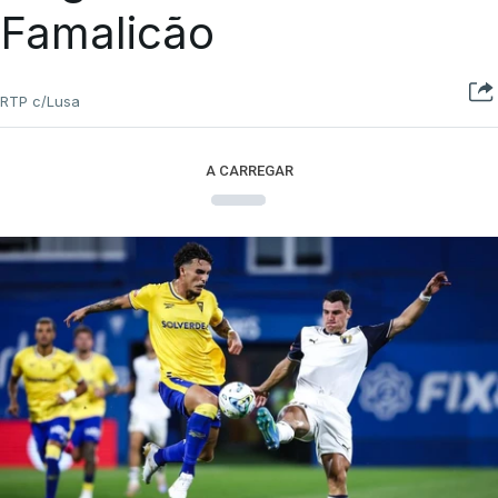
Famalicão
RTP c/Lusa
A CARREGAR