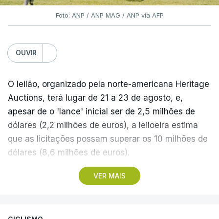
Foto: ANP / ANP MAG / ANP via AFP
OUVIR
O leilão, organizado pela norte-americana Heritage
Auctions, terá lugar de 21 a 23 de agosto, e,
apesar de o 'lance' inicial ser de 2,5 milhões de
dólares (2,2 milhões de euros), a leiloeira estima
que as licitações possam superar os 10 milhões de
dólares (8,6 milhões de euros).
VER MAIS
A camisola utilizada pelo astro argentino durante
este jogo dos quartos de final do Mundial1986,
ganho por 2-1 pela sua seleção a 22 de junho de