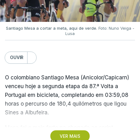
referiu-se ao lance, em tom de brincadeira, como
"a mão de deus".
Apenas quatro minutos depois, "El Pibe de Oro"
Santiago Mesa a cortar a meta, aqui de verde.
Foto: Nuno Veiga -
Lusa
marcou um golo inesquecível, partindo do seu
próprio campo e driblando quatro jogadores antes
de ultrapassar o guarda-redes inglês.
OUVIR
A Argentina viria a conquistar esse Campeonato do
O colombiano Santiago Mesa (Anicolor/Capicarn)
Mundo, com uma vitória frente à Alemanha
venceu hoje a segunda etapa da 87.ª Volta a
Ocidental na final por 3-2.
Portugal em bicicleta, completando em 03:59,08
horas o percurso de 180,4 quilómetros que ligou
Na altura, foi o segundo título de campeão do
Sines a Albufeira.
mundo para a seleção 'albiceleste', depois do
sucesso em 1978 e, posteriormente, a seleção
Mesa foi o mais forte na chegada ao sprint,
comandada por Messi, e que foi vice-campeã no
superando o espanhol Daniel Cavia (Burgos-
VER MAIS