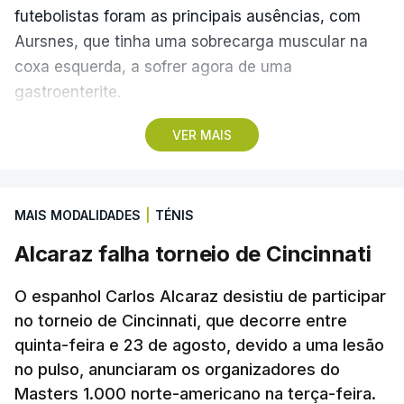
futebolistas foram as principais ausências, com
Aursnes, que tinha uma sobrecarga muscular na
coxa esquerda, a sofrer agora de uma
gastroenterite.
VER MAIS
Já Ivanovic está a contas com uma contusão no
pé direito, com os dois jogadores, à partida, a
falharem o encontro com o Hearts, marcado para
MAIS MODALIDADES
|
TÉNIS
quinta-feira, a partir das 20:00, no Estádio da Luz,
além dos lesionados Joshua Wynder e Jaden
Alcaraz falha torneio de Cincinnati
Umeh.
O espanhol Carlos Alcaraz desistiu de participar
Por opção técnica, também os extremos Tiago
no torneio de Cincinnati, que decorre entre
Gouveia e Bruma falharam o treino dos
quinta-feira e 23 de agosto, devido a uma lesão
no pulso, anunciaram os organizadores do
‘encarnados’, uma vez que não entram nas contas
Masters 1.000 norte-americano na terça-feira.
da equipa técnica liderada por Marco Silva e