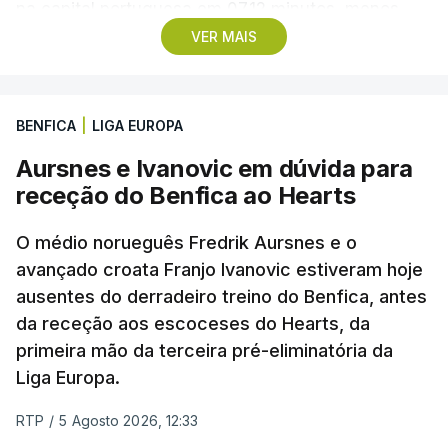
na capital portuguesa em 07.12 minutos, menos
quatro segundos do que o companheiro de equipa
VER MAIS
Rui Oliveira, campeão olímpico de Madison em
Paris2024, ao lado de Iúri Leitão, em ciclismo de
pista.
BENFICA
|
LIGA EUROPA
Aursnes e Ivanovic em dúvida para
O vice-campeão português de contrarrelógio,
receção do Benfica ao Hearts
Rafael Reis, que procurava o oitavo triunfo em
prólogos da prova, o sexto seguido, foi o terceiro
O médio norueguês Fredrik Aursnes e o
mais rápido, a sete segundos, enquanto o italiano
avançado croata Franjo Ivanovic estiveram hoje
Luca Giaimi (UAE Emirates) e o russo Artem Nych
ausentes do derradeiro treino do Benfica, antes
(Anicolor-Campicarn), vencedor das últimas duas
da receção aos escoceses do Hearts, da
edições da Volta, terminaram na quarta e quinta
primeira mão da terceira pré-eliminatória da
posições, respetivamente, a nove e 14 segundos.
Liga Europa.
Na quinta-feira, o pelotão vai percorrer os 157,1
RTP
/
5 Agosto 2026, 12:33
quilómetros entre Lourinhã a Queluz, em Sintra, na