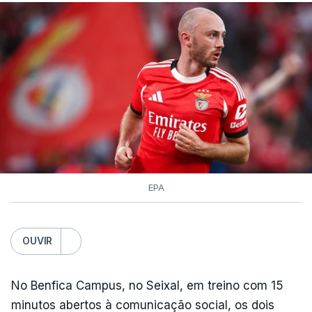
primeira das 10 etapas da 87.ª edição, com duas
contagens de terceira categoria nos derradeiros
50 quilómetros.
TÓPICOS
Lourinhã Queluz
,
Madison
EPA
OUVIR
No Benfica Campus, no Seixal, em treino com 15
minutos abertos à comunicação social, os dois