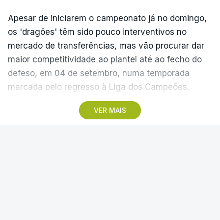
Apesar de iniciarem o campeonato já no domingo,
os 'dragões' têm sido pouco interventivos no
mercado de transferências, mas vão procurar dar
maior competitividade ao plantel até ao fecho do
defeso, em 04 de setembro, numa temporada
marcada pelo regresso à Liga dos Campeões.
VER MAIS
"O mercado é um misto de um puzzle e um jogo de
xadrez. Temos de estar atentos a todas as
movimentações. Acredito que 95% dos jogadores
BENFICA
|
FUTEBOL NACIONAL
adoraria ficar, mas alguns podem querer mais
minutos de jogo. Sobre o que vamos trazer nos
Benfica lança petição pela
próximos dias, temos trabalhado com a atenção e
suspensão do modelo de
compromisso certos para manter a ambição nas
centralização dos direitos de TV
competições domésticas e prepararmos a Liga dos