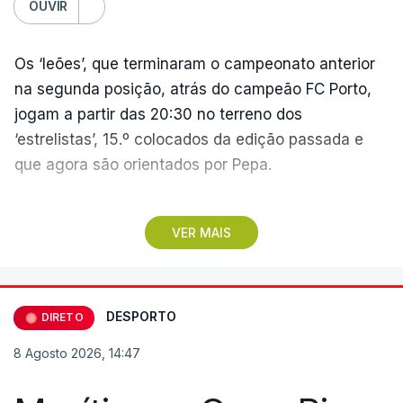
OUVIR
Os ‘leões’, que terminaram o campeonato anterior
na segunda posição, atrás do campeão FC Porto,
jogam a partir das 20:30 no terreno dos
‘estrelistas’, 15.º colocados da edição passada e
que agora são orientados por Pepa.
No primeiro encontro do dia, o Marítimo, vencedor
VER MAIS
da II Liga, vai assinalar o regresso à 'elite' após
três temporadas no segundo escalão, jogando em
casa (15:30), diante do Casa Pia, formação que
apenas garantiu a manutenção no play-off.
DESPORTO
DIRETO
8 Agosto 2026, 14:47
Pelo meio dos jogos na Reboleira e na Madeira, o
estádio do Vitória de Guimarães será o palco do