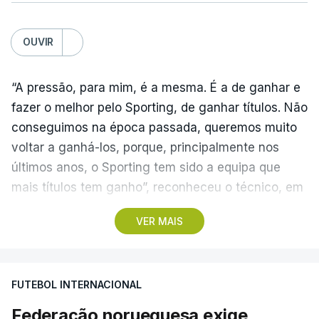
OUVIR
“A pressão, para mim, é a mesma. É a de ganhar e
fazer o melhor pelo Sporting, de ganhar títulos. Não
conseguimos na época passada, queremos muito
voltar a ganhá-los, porque, principalmente nos
últimos anos, o Sporting tem sido a equipa que
mais títulos tem ganho”, reconheceu o técnico, em
Alcochete.
VER MAIS
A conferência de imprensa servia de antevisão à
estreia na I Liga, no sábado, frente ao Estrela da
FUTEBOL INTERNACIONAL
Amadora, mas foi dominada pela atividade dos
‘leões’ no mercado de transferências, onde Borges
Federação norueguesa exige