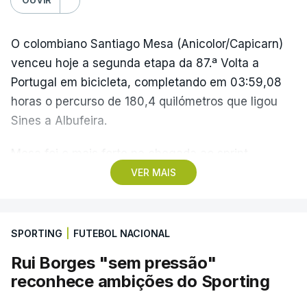
O colombiano Santiago Mesa (Anicolor/Capicarn)
venceu hoje a segunda etapa da 87.ª Volta a
Portugal em bicicleta, completando em 03:59,08
horas o percurso de 180,4 quilómetros que ligou
Sines a Albufeira.
Mesa foi o mais forte na chegada ao sprint,
superando o espanhol Daniel Cavia (Burgos-
VER MAIS
Burpellet-BH) e o argentino Tomas Contte (Aviludo-
Louletano-Loulé Concelho), segundo e terceiro
classificados, respetivamente, enquanto o
SPORTING
|
FUTEBOL NACIONAL
português Rui Oliveira (UAE Emirates) foi sexto,
Rui Borges "sem pressão"
com o mesmo tempo, e mantém-se na liderança,
reconhece ambições do Sporting
com 07:45.32 horas.