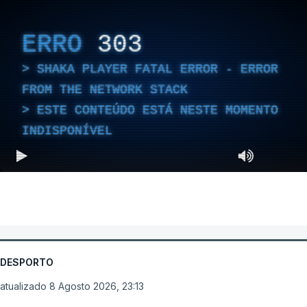
ERRO
303
SHAKA PLAYER FATAL ERROR - ERROR
FROM THE NETWORK STACK
ESTE CONTEÚDO ESTÁ NESTE MOMENTO
INDISPONÍVEL
DESPORTO
atualizado 8 Agosto 2026, 23:13