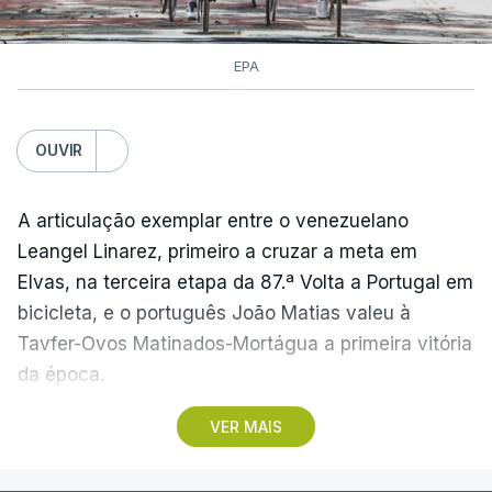
EPA
OUVIR
A articulação exemplar entre o venezuelano
Leangel Linarez, primeiro a cruzar a meta em
Elvas, na terceira etapa da 87.ª Volta a Portugal em
bicicleta, e o português João Matias valeu à
Tavfer-Ovos Matinados-Mortágua a primeira vitória
da época.
VER MAIS
Discreta nas chegadas ao Palácio Nacional de
Queluz, na quinta-feira, e a Albufeira, na sexta-