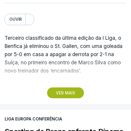
OUVIR
Terceiro classificado da última edição da I Liga, o
Benfica já eliminou o St. Gallen, com uma goleada
por 5-0 em casa a apagar a derrota por 2-1 na
Suíça, no primeiro encontro de Marco Silva como
novo treinador dos ‘encarnados’.
Pela frente, as ‘águias’ vão ter agora o vice-
VER MAIS
campeão escocês, que tem o português Cláudio
Braga como grande figura e que foi relegado das
fases preliminares da Liga dos Campeões, depois
LIGA EUROPA CONFERÊNCIA
de serem eliminados pelos austríacos do Sturm
Graz, com um agregado de 6-0.