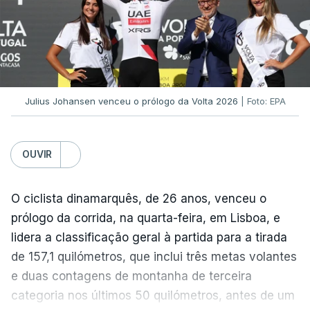
Caso ultrapasse o Dínamo Minsk, com a segunda
mão agendada para 13 de agosto, na Bulgária –
devido à guerra na Ucrânia e ao facto de a
Bielorrússia ser aliada da Rússia -, o Sporting de
Braga irá defrontar no play-off o vencedor da
eliminatória entre Beitar e Áustria Viena.
Julius Johansen venceu o prólogo da Volta 2026
| Foto: EPA
O jogo de hoje terá início às 19:30 e será arbitrado
OUVIR
pelo austríaco Christian-Petru Ciochirca.
(Com Lusa)
O ciclista dinamarquês, de 26 anos, venceu o
prólogo da corrida, na quarta-feira, em Lisboa, e
lidera a classificação geral à partida para a tirada
de 157,1 quilómetros, que inclui três metas volantes
e duas contagens de montanha de terceira
categoria nos últimos 50 quilómetros, antes de um