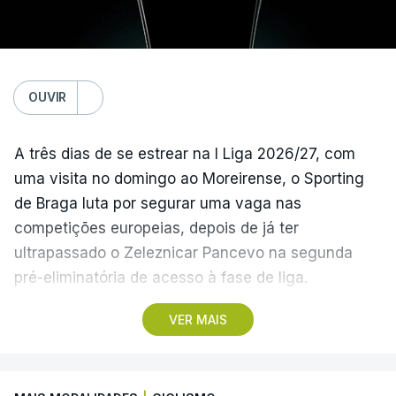
graças à conquista da Taça de Portugal.
(Com Lusa)
OUVIR
A três dias de se estrear na I Liga 2026/27, com
uma visita no domingo ao Moreirense, o Sporting
de Braga luta por segurar uma vaga nas
competições europeias, depois de já ter
ultrapassado o Zeleznicar Pancevo na segunda
pré-eliminatória de acesso à fase de liga.
VER MAIS
A inesperada vitória do Torreense na Taça de
Portugal ‘atirou’ o Benfica, terceiro na I Liga de
2025/26, para as eliminatórias da Liga Europa, e