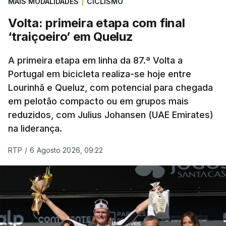
MAIS MODALIDADES
|
CICLISMO
relegou o Sporting de Braga, quarto, para a Liga
Conferência, competição que disputa pela primeira
Volta: primeira etapa com final
vez.
‘traiçoeiro’ em Queluz
Na última temporada, a equipa de Carlos Vicens
A primeira etapa em linha da 87.ª Volta a
teve o seu segundo melhor desempenho de
Portugal em bicicleta realiza-se hoje entre
Lourinhã e Queluz, com potencial para chegada
sempre nas provas europeias, ao chegar às meias-
em pelotão compacto ou em grupos mais
finais da Liga Europa, um registo apenas superado
reduzidos, com Julius Johansen (UAE Emirates)
com a edição na qual foi finalista vencida (2010/11).
na liderança.
Na Liga Conferência, os bracarenses já não
RTP
/
6 Agosto 2026, 09:22
contam hoje com o guarda-redes checo Lukas
Hornicek, que ainda jogou a primeira mão da ronda
anterior, com os sérvios, mas que foi esta semana
transferido para o Newcastle.