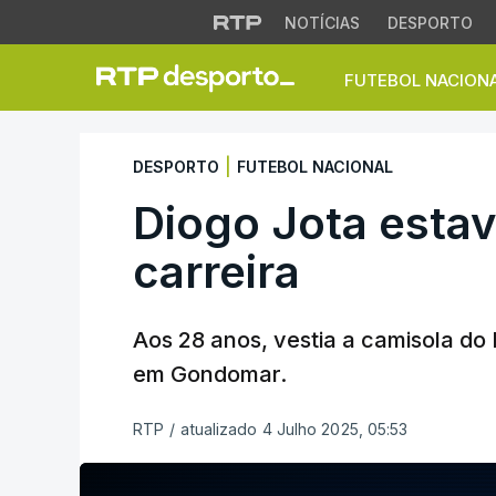
NOTÍCIAS
DESPORTO
FUTEBOL NACION
Diogo Jota estava 
|
DESPORTO
FUTEBOL NACIONAL
Diogo Jota esta
carreira
Aos 28 anos, vestia a camisola do 
em Gondomar.
RTP
/
atualizado 4 Julho 2025, 05:53