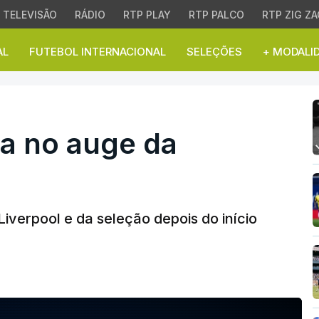
TELEVISÃO
RÁDIO
RTP PLAY
RTP PALCO
RTP ZIG ZA
AL
FUTEBOL INTERNACIONAL
SELEÇÕES
+ MODALI
no auge da carreira
va no auge da
Liverpool e da seleção depois do início