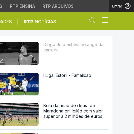
G
RTP ENSINA
RTP ARQUIVOS
Entrar
Abrir campo de
|
DADES
RTP
NOTÍCIAS
Diogo Jota estava no auge da
carreira
I Liga. Estoril - Famalicão
Bola da `mão de deus` de
Maradona em leilão com valor
superior a 2 milhões de euros