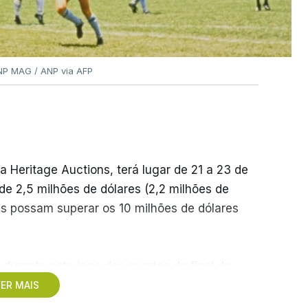
ANP MAG / ANP via AFP
a Heritage Auctions, terá lugar de 21 a 23 de
r de 2,5 milhões de dólares (2,2 milhões de
ções possam superar os 10 milhões de dólares
 durante este jogo dos quartos de final do
eção a 22 de junho de 1986, na Cidade do
ER MAIS
 de 9,3 milhões de dólares (oito milhões de