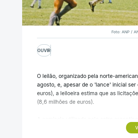
Foto: ANP / 
OUVIR
O leilão, organizado pela norte-american
agosto, e, apesar de o 'lance' inicial se
euros), a leiloeira estima que as licita
(8,6 milhões de euros).
A camisola utilizada pelo astro argentino
Mundial1986, ganho por 2-1 pela sua sel
V
México, foi vendida por um valor recorde