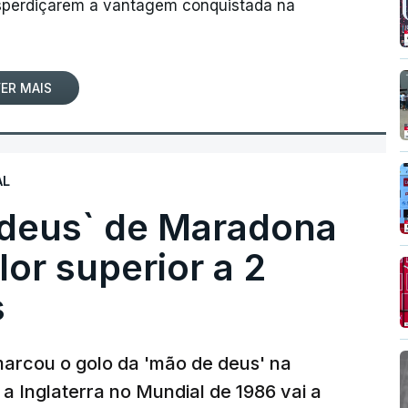
desperdiçarem a vantagem conquistada na
ER MAIS
AL
 deus` de Maradona
lor superior a 2
s
arcou o golo da 'mão de deus' na
 a Inglaterra no Mundial de 1986 vai a