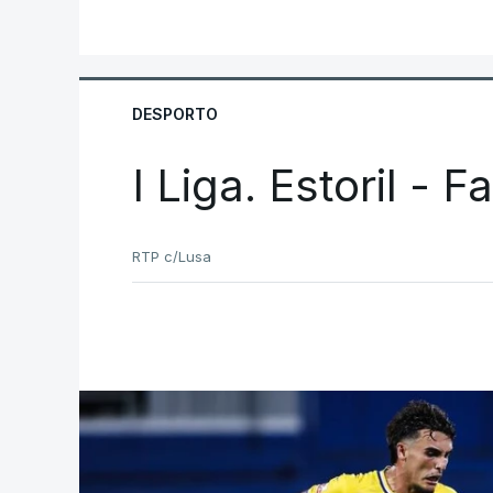
DESPORTO
I Liga. Estoril - 
RTP c/Lusa