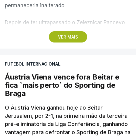
permaneceria inalterado.
Depois de ter ultrapassado o Zeleznicar Pancevo
na segunda pré-eliminatória de acesso à fase de
VER MAIS
liga da Liga Conferência, caso elimine Dínamo de
Minsk, com a segunda mão agendada para 13 de
agosto, na Bulgária – devido à guerra na Ucrânia e
FUTEBOL INTERNACIONAL
ao facto de a Bielorrússia ser aliada da Rússia - o
Sporting de Braga irá defrontar no play-off o
Áustria Viena vence fora Beitar e
vencedor da eliminatória entre Beitar e Áustria
fica `mais perto` do Sporting de
Viena.
Braga
O Áustria Viena ganhou hoje ao Beitar
Jerusalem, por 2-1, na primeira mão da terceira
pré-eliminatória da Liga Conferência, ganhando
vantagem para defrontar o Sporting de Braga na