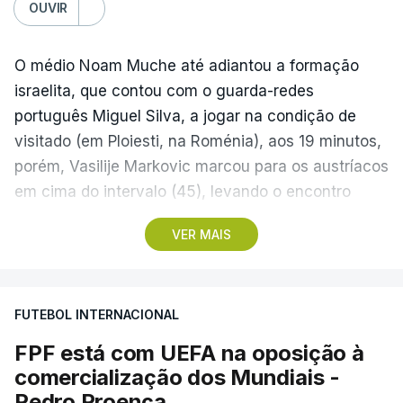
OUVIR
O médio Noam Muche até adiantou a formação
israelita, que contou com o guarda-redes
português Miguel Silva, a jogar na condição de
visitado (em Ploiesti, na Roménia), aos 19 minutos,
porém, Vasilije Markovic marcou para os austríacos
em cima do intervalo (45), levando o encontro
empatado para o descanso.
VER MAIS
No segundo tempo, aos 69, Sanel Saljic marcou o
tento da vitória dos forasteiros, que partem assim
FUTEBOL INTERNACIONAL
na frente para serem os possíveis adversários do
Sporting de Braga, que recebe hoje em casa o
FPF está com UEFA na oposição à
Dínamo Minsk, no play-off que vai decidir o acesso
comercialização dos Mundiais -
à Liga Conferência, a terceira competição de
Pedro Proença