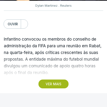
Dylan Martinez . Reuters
quilómetros podem ‘partir’ a corrida e formar
grupos mais pequenos.
OUVIR
O português Rafael Reis (Anicolor-Campicarn)
fecha o pódio, a sete segundos do camisola
Infantino convocou os membros do conselho de
amarela, enquanto o bicampeão da prova, o russo
administração da FIFA para uma reunião em Rabat,
Artem Nych (Anicolor-Campicarn) é quinto, a 14
na quarta-feira, após críticas crescentes às suas
segundos.
propostas. A entidade máxima do futebol mundial
divulgou um comunicado de apoio quatro horas
(Com Lusa)
após o final da reunião.
VER MAIS
A UEFA, entidade máxima do futebol europeu,
afirmou no fim de semana que perdeu a
BENFICA
|
LIGA EUROPA
confiança em Infantino, classificando a