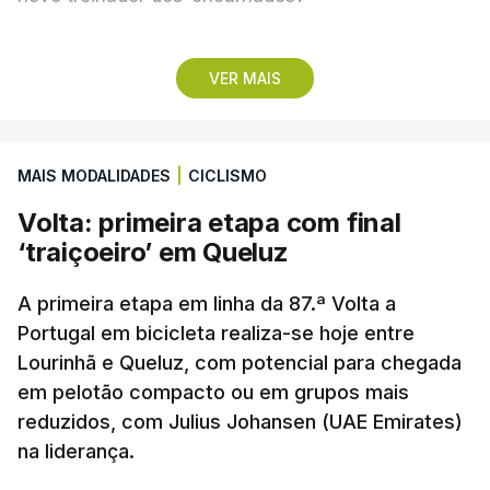
Pela frente, as ‘águias’ vão ter agora o vice-
VER MAIS
campeão escocês, que tem o português Cláudio
Braga como grande figura e que foi relegado das
fases preliminares da Liga dos Campeões, depois
MAIS MODALIDADES
|
CICLISMO
de serem eliminados pelos austríacos do Sturm
Graz, com um agregado de 6-0.
Volta: primeira etapa com final
‘traiçoeiro’ em Queluz
Caso se qualifique, o Benfica vai encontrar outra
equipa relegada da ‘Champions’, o derrotado do
A primeira etapa em linha da 87.ª Volta a
encontro entre Aarhus, campeão dinamarquês, ou
Portugal em bicicleta realiza-se hoje entre
Lourinhã e Queluz, com potencial para chegada
o Sabah, campeão do Azerbaijão, sendo que, em
em pelotão compacto ou em grupos mais
caso de afastamento, os 'encarnados' caem para o
reduzidos, com Julius Johansen (UAE Emirates)
play-off da Liga Conferência, encontrando os
na liderança.
estónios do Paide ou os austríacos do Rapid Viena.