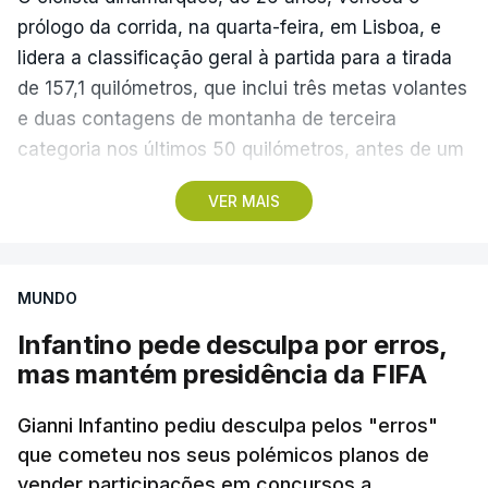
prólogo da corrida, na quarta-feira, em Lisboa, e
lidera a classificação geral à partida para a tirada
de 157,1 quilómetros, que inclui três metas volantes
e duas contagens de montanha de terceira
categoria nos últimos 50 quilómetros, antes de um
troço final ‘traiçoeiro’ e da meta, localizada junto
VER MAIS
ao Palácio Nacional de Queluz, no concelho de
Sintra.
MUNDO
Com partida real marcada para as 13:40, na Praça
José Máximo da Costa, na Lourinhã, os 119
Infantino pede desculpa por erros,
ciclistas cruzam a primeira meta volante ao
mas mantém presidência da FIFA
quilómetro 46,4, em Silveira, no concelho de Torres
Vedras, e dois sprints intermédios separados por
Gianni Infantino pediu desculpa pelos "erros"
400 metros, ao quilómetro 109, que atravessa o
que cometeu nos seus polémicos planos de
vender participações em concursos a
Palácio Nacional de Mafra.