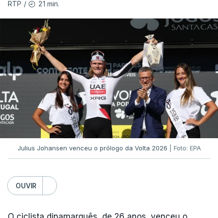
21 min.
RTP
/
O jogo no Estádio da Luz tem início às 20:00, com
arbitragem do romeno Marian Barbu, enquanto a
segunda mão está marcada para 13 de agosto, em
Edimburgo.
Na fase de liga da Liga Europa já está o Torreense,
único representante português com entrada direta,
graças à conquista da Taça de Portugal.
(Com Lusa)
Julius Johansen venceu o prólogo da Volta 2026
| Foto: EPA
OUVIR
O ciclista dinamarquês, de 26 anos, venceu o