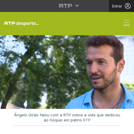
Entrar
Entrevista de Ângelo Gi
Ângelo Girão falou com a RTP sobre a vida que dedicou
ao hóquei em patins
RTP