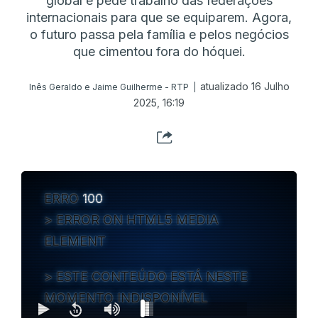
global e pede trabalho das federações
internacionais para que se equiparem. Agora,
o futuro passa pela família e pelos negócios
que cimentou fora do hóquei.
atualizado 16 Julho
Inês Geraldo e Jaime Guilherme - RTP
2025, 16:19
ERRO
100
ERROR ON HTML5 MEDIA
ELEMENT
ESTE CONTEÚDO ESTÁ NESTE
MOMENTO INDISPONÍVEL