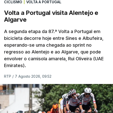
CICLISMO
|
VOLTA A PORTUGAL
confiança institucional necessária para liderar a
FIFA de forma estável no período atual”,
Volta a Portugal visita Alentejo e
sublinhando que “não há retorno” para o
Algarve
presidente.
A segunda etapa da 87.ª Volta a Portugal em
Infantino, único candidato declarado às eleições de
bicicleta decorre hoje entre Sines e Albufeira,
esperando-se uma chegada ao sprint no
março do próximo ano, precisa de garantir a
regresso ao Alentejo e ao Algarve, que pode
maioria dos 211 votos das federações membros
envolver o camisola amarela, Rui Oliveira (UAE
para assegurar um novo mandato.
Emirates).
O dirigente ítalo-suíço enfrenta contestação global
RTP
/
7 Agosto 2026, 09:52
desde que o projeto de comercialização parcial dos
direitos da FIFA foi rejeitado por várias
confederações.
Na sexta-feira passada, depois de enorme