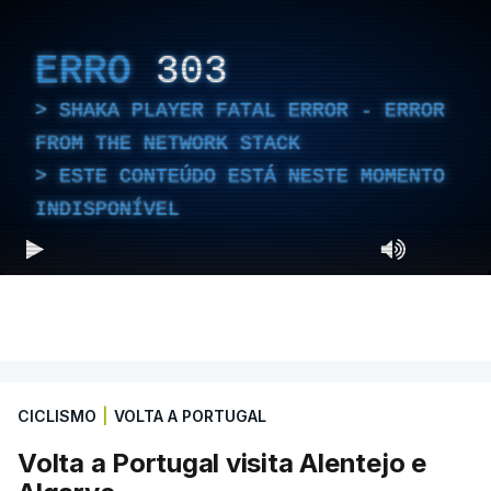
ERRO
303
SHAKA PLAYER FATAL ERROR - ERROR
FROM THE NETWORK STACK
ESTE CONTEÚDO ESTÁ NESTE MOMENTO
INDISPONÍVEL
CICLISMO
|
VOLTA A PORTUGAL
Volta a Portugal visita Alentejo e