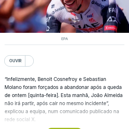
chegada em pelotão compacto à meta, na Avenida
dos Descobrimentos, antecedida por uma curva a
cerca de 500 metros.
Rui Oliveira é seguido, na classificação geral, por
EPA
Rafael Reis (Anicolor-Campicarn), a três segundos,
e por Miguel Salgueiro (Tavira-Crédito Agrícola), a
OUVIR
nove, num pelotão com 117 corredores, após a
desistência de Noah Campos (Tavira-Crédito
Agrícola) e a desclassificação do irlandês Ciah
“Infelizmente, Benoit Cosnefroy e Sebastian
Keogh (APS Pro Cycling by Team Cadence
Molano foram forçados a abandonar após a queda
Cycling), após concluir a etapa para além do
de ontem [quinta-feira]. Esta manhã, João Almeida
tempo de controlo.
não irá partir, após cair no mesmo incidente”,
explicou a equipa, num comunicado publicado na
(Com Lusa)
rede social X.