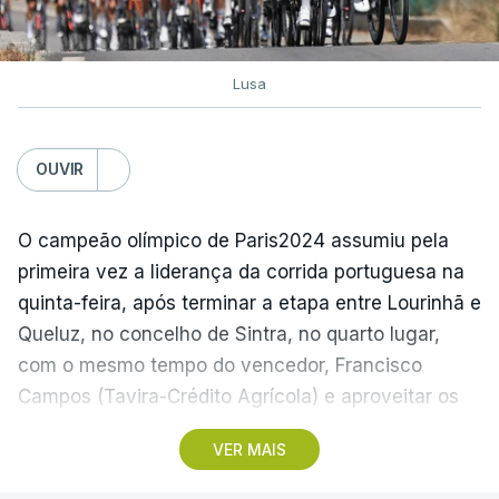
Lusa
OUVIR
O campeão olímpico de Paris2024 assumiu pela
primeira vez a liderança da corrida portuguesa na
quinta-feira, após terminar a etapa entre Lourinhã e
Queluz, no concelho de Sintra, no quarto lugar,
com o mesmo tempo do vencedor, Francisco
Campos (Tavira-Crédito Agrícola) e aproveitar os
05.28 minutos perdidos pelo colega Julius
VER MAIS
Johansen, vencedor do prólogo, para envergar a
amarela.