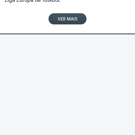
ARTIGOS RELACIONADOS
VER MAIS
João Almeida vítima de
queda e afastado da luta
pela Volta à Polónia
FUTEBOL INTERNACIONAL
|
LIGA EUROPA CONFERÊNCIA
6 Agosto 2026, 18:13
Sporting de Braga vence em casa e
ganha vantagem na Liga
Conferência
O Sporting de Braga derrotou hoje o Dínamo
Minsk, vice-campeão da Bielorrússia, na
primeira-mão da terceira pré-eliminatória da
Liga Conferência de futebol, com um golo
solitário.