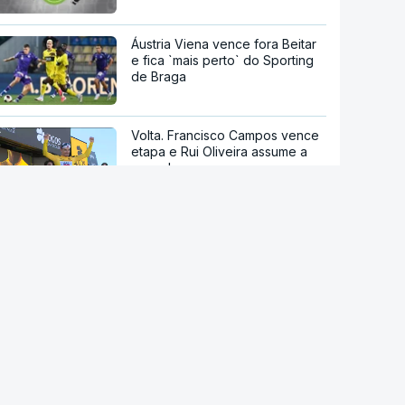
Áustria Viena vence fora Beitar
e fica `mais perto` do Sporting
de Braga
Volta. Francisco Campos vence
etapa e Rui Oliveira assume a
amarela
União de Leiria autorizada pela
FIFA a inscrever novos
jogadores
Nelson Évora fecha ciclo de
ouro e pondera futuro como
dirigente