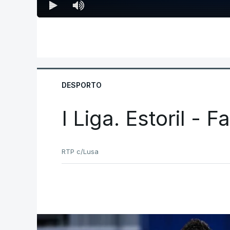
DESPORTO
I Liga. Estoril - 
RTP c/Lusa