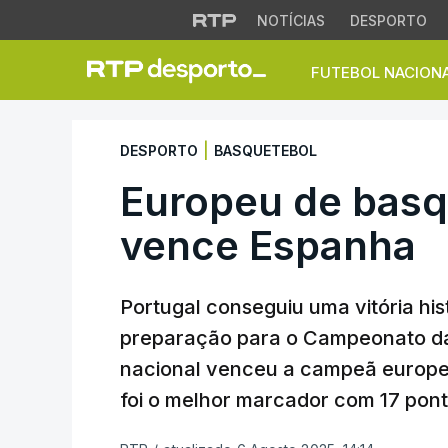
NOTÍCIAS
DESPORTO
FUTEBOL NACION
Europeu de basque
|
DESPORTO
BASQUETEBOL
Europeu de basq
vence Espanha
Portugal conseguiu uma vitória his
preparação para o Campeonato da
nacional venceu a campeã europei
foi o melhor marcador com 17 pont