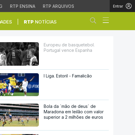
G
RTP ENSINA
RTP ARQUIVOS
Entrar
Abrir campo de
|
DADES
RTP
NOTÍCIAS
 Espanha
Europeu de basquetebol.
Portugal vence Espanha
I Liga. Estoril - Famalicão
Bola da `mão de deus` de
Maradona em leilão com valor
superior a 2 milhões de euros