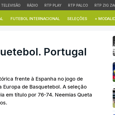
TELEVISÃO
RÁDIO
RTP PLAY
RTP PALCO
RTP ZIG ZA
AL
FUTEBOL INTERNACIONAL
SELEÇÕES
+ MODALI
tebol. Portugal vence
uetebol. Portugal
tórica frente à Espanha no jogo de
 Europa de Basquetebol. A seleção
a em título por 76-74. Neemias Queta
os.