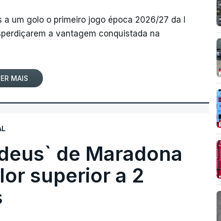
 a um golo o primeiro jogo época 2026/27 da I
desperdiçarem a vantagem conquistada na
ER MAIS
AL
 deus` de Maradona
lor superior a 2
s