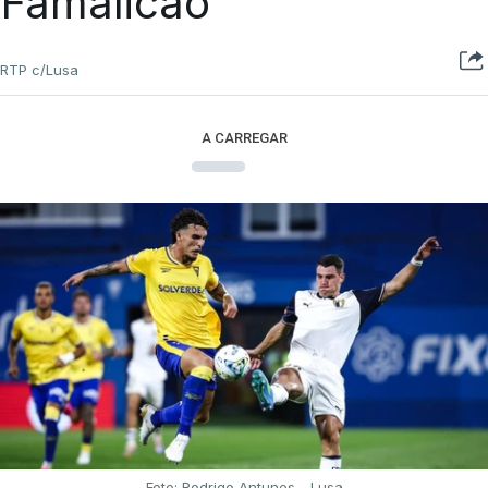
Famalicão
RTP c/Lusa
A CARREGAR
Foto: Rodrigo Antunes - Lusa