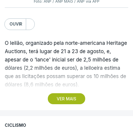
Foto: ANP / ANP MAG / ANP via AFP
OUVIR
O leilão, organizado pela norte-americana Heritage
Auctions, terá lugar de 21 a 23 de agosto, e,
apesar de o 'lance' inicial ser de 2,5 milhões de
dólares (2,2 milhões de euros), a leiloeira estima
que as licitações possam superar os 10 milhões de
dólares (8,6 milhões de euros).
VER MAIS
A camisola utilizada pelo astro argentino durante
este jogo dos quartos de final do Mundial1986,
ganho por 2-1 pela sua seleção a 22 de junho de
CICLISMO
1986, na Cidade do México, foi vendida por um