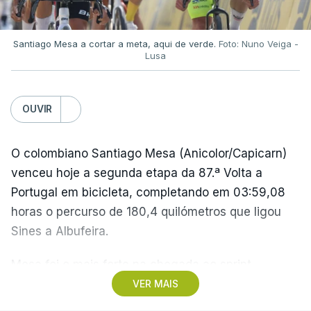
"a mão de deus".
Apenas quatro minutos depois, "El Pibe de Oro"
Santiago Mesa a cortar a meta, aqui de verde.
Foto: Nuno Veiga -
Lusa
marcou um golo inesquecível, partindo do seu
próprio campo e driblando quatro jogadores antes
de ultrapassar o guarda-redes inglês.
OUVIR
A Argentina viria a conquistar esse Campeonato do
O colombiano Santiago Mesa (Anicolor/Capicarn)
Mundo, com uma vitória frente à Alemanha
venceu hoje a segunda etapa da 87.ª Volta a
Ocidental na final por 3-2.
Portugal em bicicleta, completando em 03:59,08
horas o percurso de 180,4 quilómetros que ligou
Na altura, foi o segundo título de campeão do
Sines a Albufeira.
mundo para a seleção 'albiceleste', depois do
sucesso em 1978 e, posteriormente, a seleção
Mesa foi o mais forte na chegada ao sprint,
comandada por Messi, e que foi vice-campeã no
superando o espanhol Daniel Cavia (Burgos-
VER MAIS
Mundial2026 recentemente disputado (perdeu a
Burpellet-BH) e o argentino Tomas Contte (Aviludo-