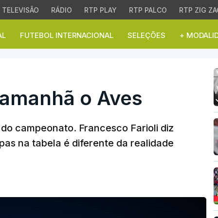
TELEVISÃO
RÁDIO
RTP PLAY
RTP PALCO
RTP ZIG ZA
AL
FUTEBOL INTERNACIONAL
SELEÇÕES
+ MODALI
manhã o Aves
 amanhã o Aves
mo do campeonato. Francesco Farioli diz
pas na tabela é diferente da realidade