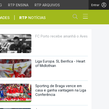
G
RTP ENSINA
RTP ARQUIVOS
Entrar
Abrir campo de
|
DADES
RTP
NOTÍCIAS
FC Porto recebe amanhã o Aves
Liga Europa. SL Benfica - Heart
of Midlothian
Sporting de Braga vence em
casa e ganha vantagem na Liga
Conferência