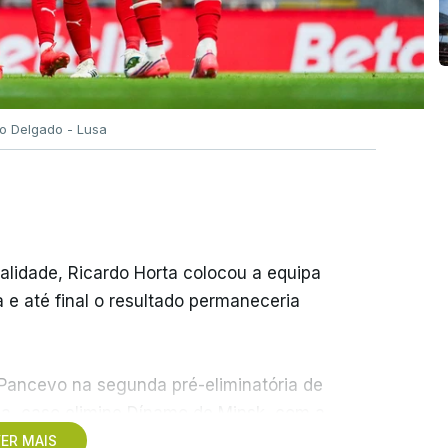
go Delgado - Lusa
nalidade, Ricardo Horta colocou a equipa
e até final o resultado permaneceria
 Pancevo na segunda pré-eliminatória de
ia, caso elimine Dínamo de Minsk, com a
, na Bulgária – devido à guerra na Ucrânia e
ER MAIS