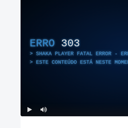
ERRO
303
SHAKA PLAYER FATAL ERROR - ER
ESTE CONTEÚDO ESTÁ NESTE MOME