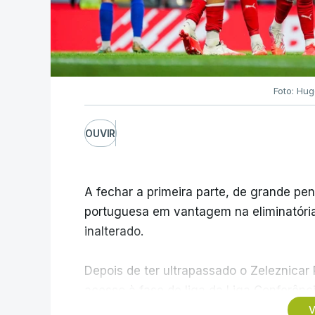
Foto: Hu
OUVIR
A fechar a primeira parte, de grande pe
portuguesa em vantagem na eliminatória 
inalterado.
Depois de ter ultrapassado o Zeleznicar
acesso à fase de liga da Liga Conferênc
segunda mão agendada para 13 de agosto
V