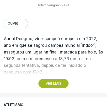
Adam Vaughan - EPA
OUVIR
Auriol Dongmo, vice-campeã europeia em 2022,
ano em que se sagrou campeã mundial `indoor`,
assegurou um lugar na final, marcada para hoje, às
19:03, com um arremesso a 18,76 metros, na
segunda tentativa, depois de ter iniciado o
concurso com 17,47.
A sua companheira no Sporting Jessica Inchude
VER MAIS
também avançou para a final, com 18,57, no
terceiro lançamento, depois de ter ficado a três
centímetros da marca de apuramento direto logo
ATLETISMO