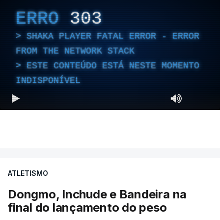
ERRO
303
SHAKA PLAYER FATAL ERROR - ERROR
FROM THE NETWORK STACK
ESTE CONTEÚDO ESTÁ NESTE MOMENTO
INDISPONÍVEL
ATLETISMO
Dongmo, Inchude e Bandeira na
final do lançamento do peso