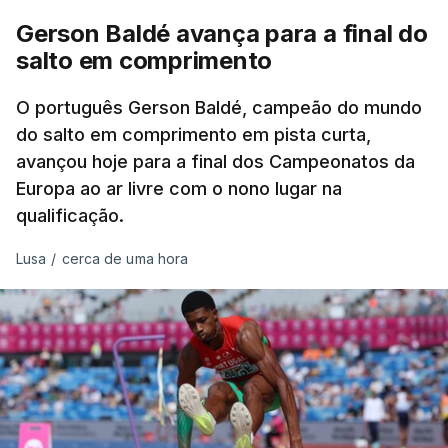
no primeiro lançamento (18,17), seguindo-se um
Gerson Baldé avança para a final do
nulo.
salto em comprimento
Com o 12.º lugar na qualificação, Eliana Bandeira
O português Gerson Baldé, campeão do mundo
assegurou um dos 12 lugares na final, com os 17,62
do salto em comprimento em pista curta,
do primeiro ensaio, que não conseguiu melhorar
avançou hoje para a final dos Campeonatos da
nas outras duas tentativas (17,60 e 17,47).
Europa ao ar livre com o nono lugar na
qualificação.
Dongmo terminou a qualificação com a terceira
melhor marca, apenas atrás da alemã Yemisi
Lusa
/
cerca de uma hora
Mabry e da neerlandesa bicampeã europeia
Jessica Schilder, que lançaram a 19,25 e 19
metros, respetivamente, enquanto Inchude foi
sexta.
TÓPICOS
Auriol Dongmo Jessica Inchude
,
Atletismo