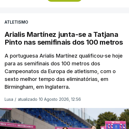
conquistou o cetro mundial
indoor
.
Mattia Furlani, vice-campeão da Europa e também
ATLETISMO
em Torun2026, falhou o apuramento, sem
Arialis Martínez junta-se a Tatjana
conseguir melhorar os 7,73 do seu primeiro ensaio,
Pinto nas semifinais dos 100 metros
numa qualificação liderada pelo também italiano
Francesco Ettore Inzoli, com 8,34.
A portuguesa Arialis Martínez qualificou-se hoje
para as semifinais dos 100 metros dos
O último
repescado
para a final foi o checo Petr
Campeonatos da Europa de atletismo, com o
Meindlschmid, com 7,91.
sexto melhor tempo das eliminatórias, em
O melhor resultado português de sempre no
Birmingham, em Inglaterra.
comprimento em Europeus ao ar livre é o quarto
Lusa
/
atualizado 10 Agosto 2026, 12:56
lugar alcançado por Álvaro Dias, em Bruxelas1950.
TÓPICOS
Francesco Ettore Inzoli
,
Petr Meindlschmid
,