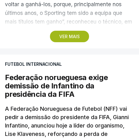
voltar a ganhá-los, porque, principalmente nos
últimos anos, o Sporting tem sido a equipa que
mais títulos tem ganho”, reconheceu o técnico, em
Alcochete.
VER MAIS
A conferência de imprensa servia de antevisão à
estreia na I Liga, no sábado, frente ao Estrela da
FUTEBOL INTERNACIONAL
Amadora, mas foi dominada pela atividade dos
‘leões’ no mercado de transferências, onde Borges
Federação norueguesa exige
vincou, mais do que uma vez, que o clube “tem
demissão de Infantino da
feito um trabalho excelente”.
presidência da FIFA
Questionado sobre se o elevado número de
A Federação Norueguesa de Futebol (NFF) vai
pedir a demissão do presidente da FIFA, Gianni
entradas e saídas confirmava que o Sporting
Infantino, anunciou hoje a líder do organismo,
estava a precisar de jogadores com vontade de
Lise Klaveness, reforçando a perda de
vencer pelo clube, como afirmou o presidente,