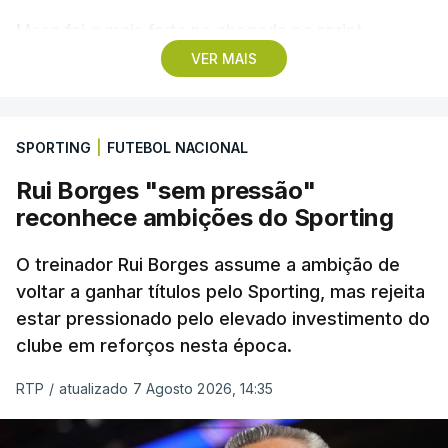
Mesa foi o mais forte na chegada ao sprint,
superando o espanhol Daniel Cavia (Burgos-
VER MAIS
Burpellet-BH) e o argentino Tomas Contte (Aviludo-
Louletano-Loulé Concelho), segundo e terceiro
classificados, respetivamente, enquanto o
SPORTING
|
FUTEBOL NACIONAL
português Rui Oliveira (UAE Emirates) foi sexto,
Rui Borges "sem pressão"
com o mesmo tempo, e mantém-se na liderança,
reconhece ambições do Sporting
com 07:45.32 horas.
O treinador Rui Borges assume a ambição de
O pelotão vai cumprir a etapa mais longa da
voltar a ganhar títulos pelo Sporting, mas rejeita
corrida no sábado, numa terceira etapa entre Beja
estar pressionado pelo elevado investimento do
e Elvas, ao longo de 182,2 quilómetros, com três
clube em reforços nesta época.
metas volantes e uma contagem de montanha de
terceira categoria, à passagem do Castelo de
RTP
/
atualizado 7 Agosto 2026, 14:35
Monsaraz, no concelho de Reguengos de
Monsaraz.