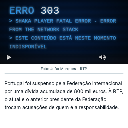
ERRO
303
SHAKA PLAYER FATAL ERROR - ERROR
FROM THE NETWORK STACK
ESTE CONTEÚDO ESTÁ NESTE MOMENTO
INDISPONÍVEL
Foto: João Marques - RTP
Portugal foi suspenso pela Federação Internacional
por uma dívida acumulada de 800 mil euros. À RTP,
o atual e o anterior presidente da Federação
trocam acusações de quem é a responsabilidade.