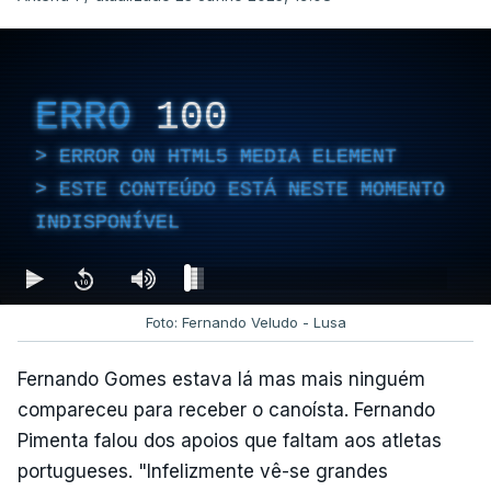
ERRO
100
ERROR ON HTML5 MEDIA ELEMENT
ESTE CONTEÚDO ESTÁ NESTE MOMENTO
INDISPONÍVEL
Foto: Fernando Veludo - Lusa
Fernando Gomes estava lá mas mais ninguém
compareceu para receber o canoísta. Fernando
Pimenta falou dos apoios que faltam aos atletas
portugueses. "Infelizmente vê-se grandes