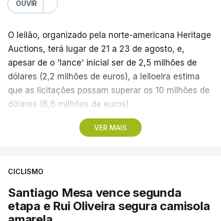
OUVIR
O leilão, organizado pela norte-americana Heritage
Auctions, terá lugar de 21 a 23 de agosto, e,
apesar de o 'lance' inicial ser de 2,5 milhões de
dólares (2,2 milhões de euros), a leiloeira estima
que as licitações possam superar os 10 milhões de
dólares (8,6 milhões de euros).
VER MAIS
A camisola utilizada pelo astro argentino durante
este jogo dos quartos de final do Mundial1986,
ganho por 2-1 pela sua seleção a 22 de junho de
CICLISMO
1986, na Cidade do México, foi vendida por um
valor recorde de 9,3 milhões de dólares (oito
Santiago Mesa vence segunda
milhões de euros) em 2022.
etapa e Rui Oliveira segura camisola
amarela