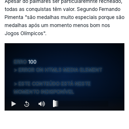
Apesar do palmarés ser particularemnte recheado,
todas as conquistas têm valor. Segundo Fernando
Pimenta "são medalhas muito especiais porque são
medalhas após um momento menos bom nos
Jogos Olímpicos".
ERRO
100
ERROR ON HTML5 MEDIA ELEMENT
ESTE CONTEÚDO ESTÁ NESTE
MOMENTO INDISPONÍVEL